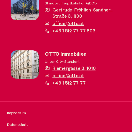
Standort Hauptbahnhof, QBC3
Gertrude-Fröhlich-Sandner-
Straße 3,
1100
office@otto.at
+43 1 512 77 77 803
OTTO Immobilien
Unser City-Standort
Riemergasse 8,
1010
office@otto.at
+43 1 512 77 77
Impressum
Datenschutz