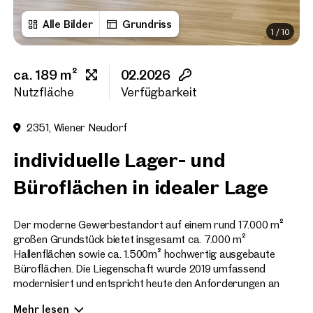
Alle Bilder
Grundriss
1
/
10
Vorname
ca. 189 m²
02.2026
Nachname
Nutzfläche
Verfügbarkeit
2351, Wiener Neudorf
E-Mail Adresse
individuelle Lager- und
Büroflächen in idealer Lage
Telefonnummer
(option
Der moderne Gewerbestandort auf einem rund 17.000 m²
Rückruf-Service
(optiona
großen Grundstück bietet insgesamt ca. 7.000 m²
Hallenflächen sowie ca. 1.500m² hochwertig ausgebaute
Ich habe die AGB und Daten
Büroflächen. Die Liegenschaft wurde 2019 umfassend
modernisiert und entspricht heute den Anforderungen an
Ich möchte regelmäßig über 
zeitgemäße Lager-, Logistik- und Distributionsstandorte.
GmbH die angegebenen Daten
Mehr lesen