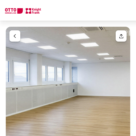
Wir finden Ihre
Traumimmobilie
Ihre Anfrage
Sagen Sie uns was Sie suchen und wir finden Ihre Traumimmobil
Wie möchten Sie uns kontaktieren?
Ihre Nachricht
(optiona
Online
Immobilie konfigurieren & finden lassen
Direkte:r Ansprechpartner:in
Anrede
Anrufen oder Rückruf vereinbaren
Bitte wählen
Titel
(optional)