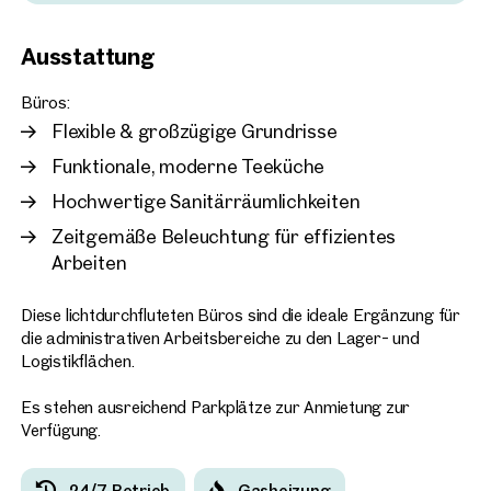
erfüllen alle Anforderungen an Funktionalität und Hygiene.
Für eine ange4nehme Arbeitsatmosphäre sorgt die
2351, Wiener Neudorf
Ausstattung
moderne, energieeffiziente Beleuchtung, die optimale
individuelle Lager- und B
Lichtverhältnisse für konzentriertes und produktives Arbeiten
idealer Lage
Büros:
gewährleistet. Insgesamt bieten die Büroflächen eine
ca. 190 m² Nutzfläche
Verfügb
Flexible & großzügige Grundrisse
repräsentative, sofort nutzbare Arbeitsumgebung, die sich
€ 13,00 /m²/Monat netto
flexibel an individuelle Unternehmensbedürfnisse anpassen
Funktionale, moderne Teeküche
lässt.
Hochwertige Sanitärräumlichkeiten
Zeitgemäße Beleuchtung für effizientes
Arbeiten
Diese lichtdurchfluteten Büros sind die ideale Ergänzung für
die administrativen Arbeitsbereiche zu den Lager- und
Logistikflächen.
Es stehen ausreichend Parkplätze zur Anmietung zur
Verfügung.
24/7 Betrieb
Gasheizung