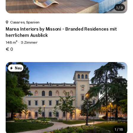
1
/
9
Casares, Spanien
Marea Interiors by Missoni - Branded Residences mit
herrlichem Ausblick
148 m²
3 Zimmer
€ 0
Neu
1
/
18