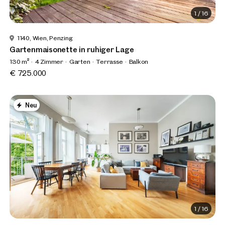
1
/
16
1140, Wien, Penzing
Gartenmaisonette in ruhiger Lage
130 m²
4 Zimmer
Garten
Terrasse
Balkon
€ 725.000
Neu
1
/
16