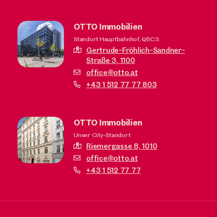
OTTO Immobilien
Standort Hauptbahnhof, QBC3
Gertrude-Fröhlich-Sandner-
Straße 3,
1100
office@otto.at
+43 1 512 77 77 803
OTTO Immobilien
Unser City-Standort
Riemergasse 8,
1010
office@otto.at
+43 1 512 77 77