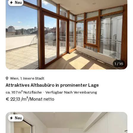
Neu
1
/
16
Wien, 1. Innere Stadt
Attraktives Altbaubüro in prominenter Lage
ca. 167 m² Nutzfläche
Verfügbar Nach Vereinbarung
€ 22,13 /m²/Monat netto
Neu