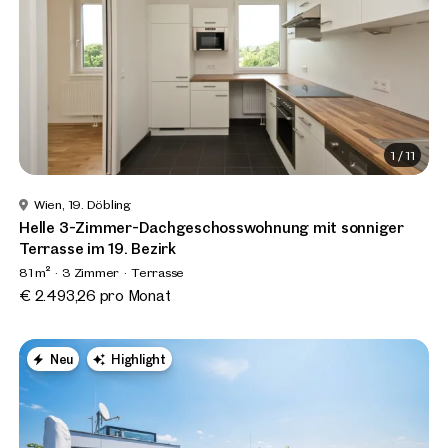
1
/
11
Wien, 19. Döbling
Helle 3-Zimmer-Dachgeschosswohnung mit sonniger
Terrasse im 19. Bezirk
81 m²
3 Zimmer
Terrasse
€ 2.493,26 pro Monat
Neu
Highlight