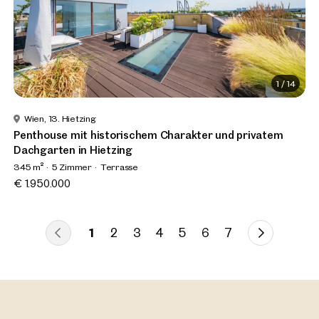
1
/
14
Wien, 13. Hietzing
Penthouse mit historischem Charakter und privatem
Dachgarten in Hietzing
345 m²
5 Zimmer
Terrasse
€ 1.950.000
1
2
3
4
5
6
7