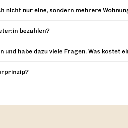
ch nicht nur eine, sondern mehrere Wohnun
eter:in bezahlen?
 und habe dazu viele Fragen. Was kostet e
erprinzip?
nden?
& Werbung
m Zinshausverkauf?
ssende Position ausgeschrieben ist?