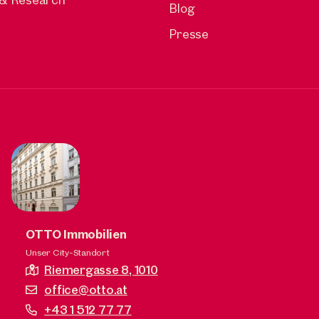
Blog
en?
Presse
em Verkauf noch ein paar Jahre zu
OTTO Immobilien
rs entstehen?
Unser City-Standort
Riemergasse 8,
1010
office@otto.at
+43 1 512 77 77