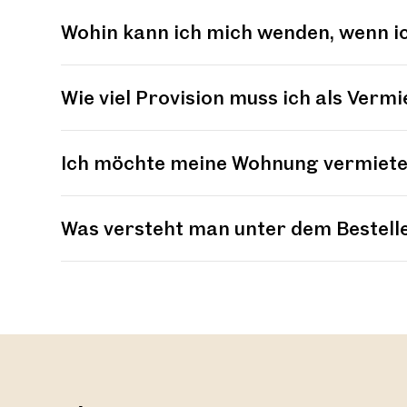
Wohin kann ich mich wenden, wenn i
Wie viel Provision muss ich als Vermi
Ich möchte meine Wohnung vermieten
Was versteht man unter dem Bestell
Allgemein
Zinshaus als Kapitalanlage
An wen kann ich mich bei Fragen we
Abbestellung von Reklamematerial 
Was mache ich mit dem Geld aus de
Wie bewerbe ich mich, wenn keine pa