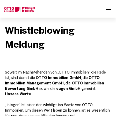
Wir finden Ihre
Whistleblowing
Traumimmobilie
Meldung
Sagen Sie uns was Sie suchen und wir finden Ihre
Traumimmobilie aus über 2.000 ungelisteten Angeboten.
Wie möchten Sie uns kontaktieren?
Soweit im Nachstehenden von „OTTO Immobilien“ die Rede
Online
ist, sind damit die
OTTO Immobilien GmbH
, die
OTTO
Immobilie konfigurieren & finden lassen
Immobilien Management GmbH,
die
OTTO Immobilien
Bewertung GmbH
sowie die
eugen GmbH
gemeint.
Direkte:r Ansprechpartner:in
Unsere Werte
Anrufen oder Rückruf vereinbaren
„Integer“ ist einer der wichtigsten Werte von OTTO
Immobilien. Um diesen Wert leben zu können, ist es wesentlich
für uns, dass unsere Mitarbeitenden und