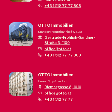
+43 1 512 77 77 808
OTTO Immobilien
Standort Hauptbahnhof, QBC3
Gertrude-Fröhlich-Sandner-
Straße 3,
1100
office@otto.at
+43 1 512 77 77 803
OTTO Immobilien
Unser City-Standort
Riemergasse 8,
1010
office@otto.at
+43 1 512 77 77