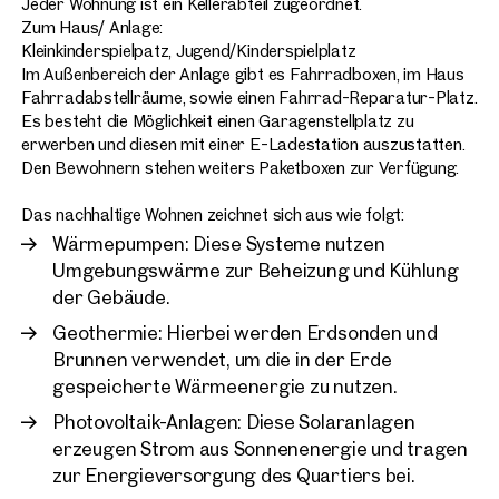
Jeder Wohnung ist ein Kellerabteil zugeordnet.
Projekte
Zum Haus/ Anlage:
Kleinkinderspielpatz, Jugend/Kinderspielplatz
Im Außenbereich der Anlage gibt es Fahrradboxen, im Haus
Fahrradabstellräume, sowie einen Fahrrad-Reparatur-Platz.
Wien, 18. Währing
Es besteht die Möglichkeit einen Garagenstellplatz zu
Exklusives Neubauprojekt
erwerben und diesen mit einer E-Ladestation auszustatten.
Panoramablick
Den Bewohnern stehen weiters Paketboxen zur Verfügung.
11 Einheiten
ab 55 m²
Das nachhaltige Wohnen zeichnet sich aus wie folgt:
Verfügbar Quartal 1/2027
Wärmepumpen: Diese Systeme nutzen
Umgebungswärme zur Beheizung und Kühlung
der Gebäude.
Geothermie: Hierbei werden Erdsonden und
Brunnen verwendet, um die in der Erde
gespeicherte Wärmeenergie zu nutzen.
Photovoltaik-Anlagen: Diese Solaranlagen
erzeugen Strom aus Sonnenenergie und tragen
zur Energieversorgung des Quartiers bei.