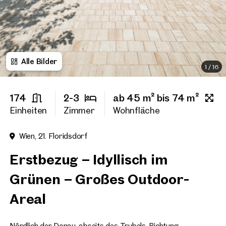
Titel
(optional)
Alle Bilder
Vorname
1
/
16
174
2-3
ab 45 m² bis 74 m²
Nachname
Einheiten
Zimmer
Wohnfläche
Wien, 21. Floridsdorf
E-Mail Adresse
Erstbezug – Idyllisch im
Grünen – Großes Outdoor-
Telefonnummer
(option
Areal
Rückruf-Service
(optiona
Ich habe die AGB und Daten
Nördlich der Donau, abseits des Trubels, Richtung