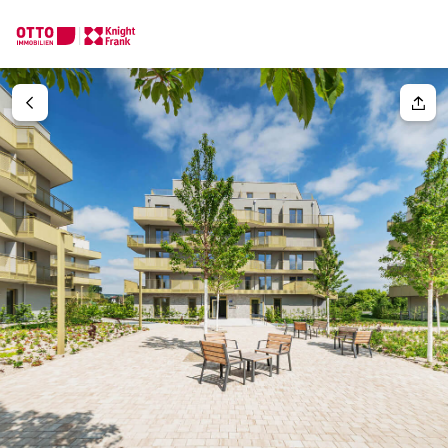
Wir finden Ihre
Traumimmobilie
Ihre Anfrage
Sagen Sie uns was Sie suchen und wir finden Ihre Traumimmobil
Wie möchten Sie uns kontaktieren?
Einheit(en)
Bitte wählen
Online
Immobilie konfigurieren & finden lassen
Ihre Nachricht
(optiona
Direkte:r Ansprechpartner:in
Anrufen oder Rückruf vereinbaren
Anrede
Bitte wählen