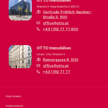
OTTO Immobilien
Standort Hauptbahnhof, QBC3
Gertrude-Fröhlich-Sandner-
Straße 3,
1100
office@otto.at
+43 1 512 77 77 803
OTTO Immobilien
Unser City-Standort
Riemergasse 8,
1010
office@otto.at
+43 1 512 77 77
Impressum
Datenschutz