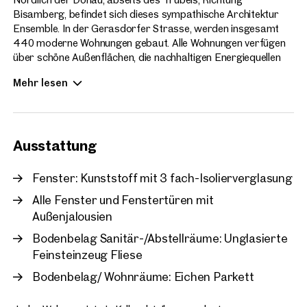
Bisamberg, befindet sich dieses sympathische Architektur
Ich möchte regelmäßig über 
Ensemble. In der Gerasdorfer Strasse, werden insgesamt
GmbH die angegebenen Daten
440 moderne Wohnungen gebaut. Alle Wohnungen verfügen
über schöne Außenflächen, die nachhaltigen Energiequellen
runden das zeitgemäße Wohnen des Hirschfelds ab. Die
Mehr lesen
Wohnungsgrößen sind ab 2-4 Zimmer verfügbar. Die
Wohnungen sind bezugsfertig.
Ausstattung
Fenster: Kunststoff mit 3 fach-Isolierverglasung
Alle Fenster und Fenstertüren mit
Außenjalousien
Bodenbelag Sanitär-/Abstellräume: Unglasierte
Feinsteinzeug Fliese
Bodenbelag/ Wohnräume: Eichen Parkett
Weitere