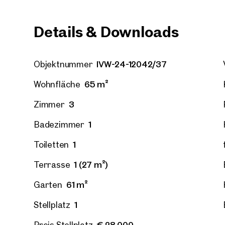
Details & Downloads
Wien, 
IVW-24-12042/37
Objektnummer
Erstbe
Großes
65 m²
Wohnfläche
52 m²
2
€ 311.
3
Zimmer
1
Badezimmer
1
Toiletten
1 (27 m²)
Terrasse
61 m²
Garten
1
Stellplatz
€ 28.000
Preis Stellplatz