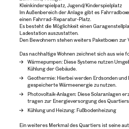
Kleinkinderspielpatz, Jugend/Kinderspielplatz
Im Außenbereich der Anlage gibt es Fahrradboxe
einen Fahrrad-Reparatur-Platz.
Es besteht die Möglichkeit einen Garagenstellpl
Ladestation auszustatten.
Ihre
Den Bewohnern stehen weiters Paketboxen zur 
Wir 
Das nachhaltige Wohnen zeichnet sich aus wie fo
Ihre N
Trau
Wärmepumpen: Diese Systeme nutzen Umge
Kühlung der Gebäude.
Sagen S
Geothermie: Hierbei werden Erdsonden und B
über 2.
gespeicherte Wärmeenergie zu nutzen.
Wie m
Photovoltaik-Anlagen: Diese Solaranlagen e
Anrede
tragen zur Energieversorgung des Quartiers 
Bitte 
Kühlung und Heizung: Fußbodenheizung
Vorna
Ein weiteres Merkmal des Quartiers ist seine au