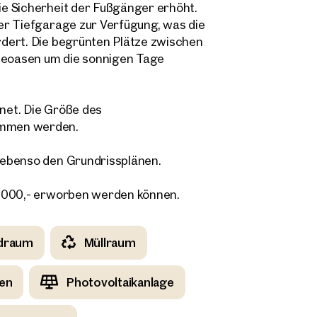
e Sicherheit der Fußgänger erhöht.
Direkte:r Ansprechpartner:in
er Tiefgarage zur Verfügung, was die
 Adresse
Anrufen oder Rückruf vereinbaren
dert. Die begrünten Plätze zwischen
eoasen um die sonnigen Tage
onnummer
(optional)
net. Die Größe des
kruf-Service
(optional)
ommen werden.
abe die AGB und Datenschutzbestimmungen gelesen und erkläre mich damit
 ebenso den Grundrissplänen.
standen.
öchte regelmäßig über neue Publikationen, Angebote, Einladungen und Updat
8.000,- erworben werden können.
lienmarkt informiert werden und erteile durch Klick auf die Checkbox meine
lligung, dass die OTTO Immobilien GmbH die angegebenen Daten zur Versendu
-Newsletters an mich verwendet.
(optional)
draum
Müllraum
Anfrage Absenden
en
Photovoltaikanlage