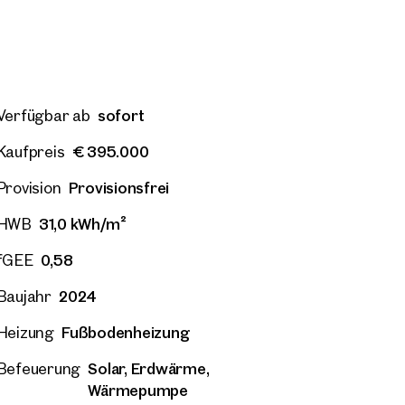
21. Floridsdorf
Wien, 21. Floridsdorf
sofort
Verfügbar ab
zug – Idyllisch im Grünen –
Erstbezug – Idyllisch im
 Outdoor-Areal
Großes Outdoor-Areal
€ 395.000
Kaufpreis
 Zimmer
Balkon
Verfügbar sofort
46 m²
2 Zimmer
Balkon
Verf
000
€ 276.000
Provisionsfrei
Provision
31,0 kWh/m²
HWB
0,58
fGEE
2024
Baujahr
Fußbodenheizung
Heizung
Solar, Erdwärme,
Befeuerung
Wärmepumpe