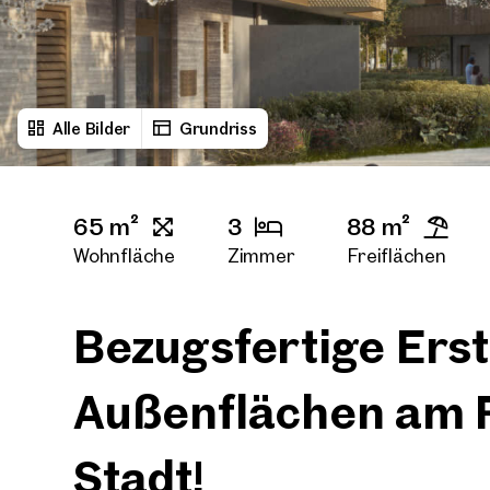
Alle Bilder
Grundriss
65 m²
3
88 m²
Wohnfläche
Zimmer
Freiflächen
Bezugsfertige Ers
Außenflächen am 
Stadt!