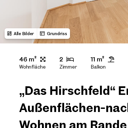
Alle Bilder
Grundriss
46 m²
2
11 m²
Wohnfläche
Zimmer
Balkon
„Das Hirschfeld“ E
Außenflächen-nac
Wohnen am Rande 