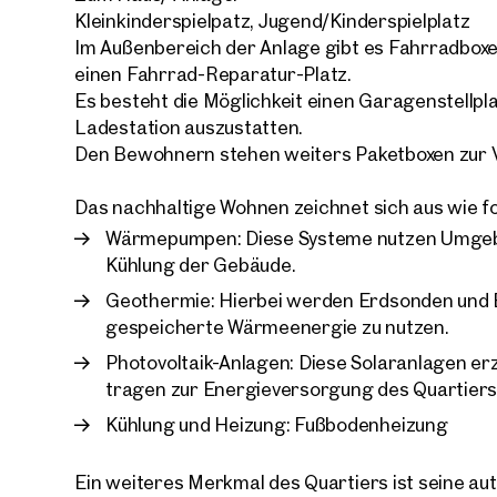
Kleinkinderspielpatz, Jugend/Kinderspielplatz
Im Außenbereich der Anlage gibt es Fahrradboxe
einen Fahrrad-Reparatur-Platz.
Es besteht die Möglichkeit einen Garagenstellpl
Ladestation auszustatten.
Ihre
Den Bewohnern stehen weiters Paketboxen zur 
Wir 
Das nachhaltige Wohnen zeichnet sich aus wie fo
Ihre N
Trau
Wärmepumpen: Diese Systeme nutzen Umge
Kühlung der Gebäude.
Sagen S
Geothermie: Hierbei werden Erdsonden und B
über 2.
gespeicherte Wärmeenergie zu nutzen.
Wie m
Photovoltaik-Anlagen: Diese Solaranlagen e
Anrede
tragen zur Energieversorgung des Quartiers 
Bitte 
Kühlung und Heizung: Fußbodenheizung
Vorna
Ein weiteres Merkmal des Quartiers ist seine au