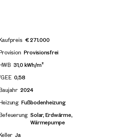
21. Floridsdorf
Wien, 21. Floridsdorf
€ 271.000
Kaufpreis
zug – Idyllisch im Grünen –
Erstbezug – Idyllisch im
 Outdoor-Areal
Großes Outdoor-Areal
Provisionsfrei
Provision
 Zimmer
Balkon
Verfügbar sofort
46 m²
2 Zimmer
Balkon
Verf
000
€ 276.000
31,0 kWh/m²
HWB
0,58
fGEE
2024
Baujahr
Fußbodenheizung
Heizung
Solar, Erdwärme,
Befeuerung
Wärmepumpe
Ja
Keller