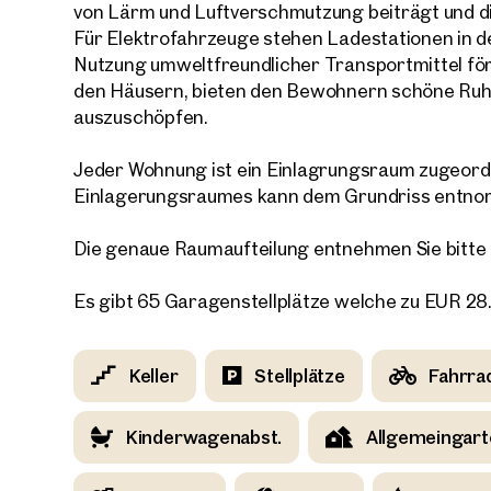
von Lärm und Luftverschmutzung beiträgt und di
Für Elektrofahrzeuge stehen Ladestationen in d
E-Mail
Nutzung umweltfreundlicher Transportmittel för
den Häusern, bieten den Bewohnern schöne Ruh
auszuschöpfen.
Telef
Jeder Wohnung ist ein Einlagrungsraum zugeord
Rüc
Einlagerungsraumes kann dem Grundriss entn
Ich h
Die genaue Raumaufteilung entnehmen Sie bitte
einver
Ich m
Es gibt 65 Garagenstellplätze welche zu EUR 2
Immobi
Einwi
E-Mail
Keller
Stellplätze
Fahrra
Kinderwagenabst.
Allgemeingart