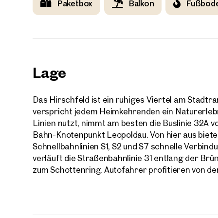
Paketbox
Balkon
Fußbod
Lage
Das Hirschfeld ist ein ruhiges Viertel am Stadtr
verspricht jedem Heimkehrenden ein Naturerleb
Linien nutzt, nimmt am besten die Buslinie 32A v
Bahn-Knotenpunkt Leopoldau. Von hier aus bieten
Schnellbahnlinien S1, S2 und S7 schnelle Verbindu
verläuft die Straßenbahnlinie 31 entlang der Brün
zum Schottenring. Autofahrer profitieren von d
Immob
in de