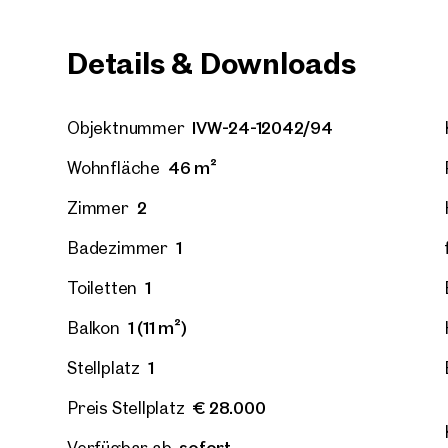
Details & Downloads
Wien, 
IVW-24-12042/94
Objektnummer
Erstbe
Großes
46 m²
Wohnfläche
52 m²
2
€ 311.
2
Zimmer
1
Badezimmer
1
Toiletten
1 (11 m²)
Balkon
1
Stellplatz
€ 28.000
Preis Stellplatz
sofort
Verfügbar ab