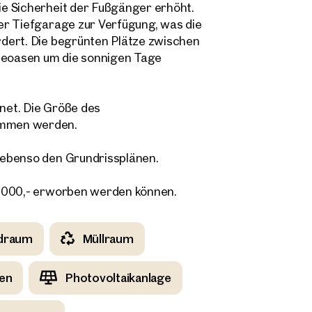
e Sicherheit der Fußgänger erhöht.
Direkte:r Ansprechpartner:in
er Tiefgarage zur Verfügung, was die
 Adresse
Anrufen oder Rückruf vereinbaren
dert. Die begrünten Plätze zwischen
eoasen um die sonnigen Tage
onnummer
(optional)
net. Die Größe des
kruf-Service
(optional)
ommen werden.
abe die AGB und Datenschutzbestimmungen gelesen und erkläre mich damit
 ebenso den Grundrissplänen.
standen.
öchte regelmäßig über neue Publikationen, Angebote, Einladungen und Updat
8.000,- erworben werden können.
lienmarkt informiert werden und erteile durch Klick auf die Checkbox meine
lligung, dass die OTTO Immobilien GmbH die angegebenen Daten zur Versendu
-Newsletters an mich verwendet.
(optional)
draum
Müllraum
Anfrage Absenden
en
Photovoltaikanlage