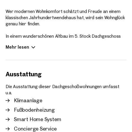
Ich möchte regelmäßig über 
Wer modernen Wohnkomfort schätzt und Freude an einem
GmbH die angegebenen Daten
klassischen Jahrhundertwendehaus hat, wird sein Wohnglück
genau hier finden.
In einem wunderschönen Altbau im 5. Stock Dachgeschoss
wurden im Zuge der Revitalisierung dieses Gründerzeitjuwels
Mehr lesen
moderne Eigentumswohnungen in idealer Citylage
geschaffen.
Die von internationalen Architekten designten Wohnungen
Ausstattung
überzeugen mit gut geschnittenen Grundrissen, großzügigen
Raumhöhen und exquisiter Ausstattung. Die Penthäuser sind
selbstverständlich klimatisiert und verfügen über
Die Ausstattung dieser Dachgeschoßwohnungen umfasst
ansprechende Terrassenflächen.
u.a.
Klimaanlage
Die Panoramafenster lassen nicht nur viel Licht in die Räume,
Fußbodenheizung
sondern bieten einen wundervollen Blick auf die Stadt, die sich
je nach Tageszeit in der Morgensonne oder im Abendrot
Smart Home System
zeigt.
Weitere
Concierge Service