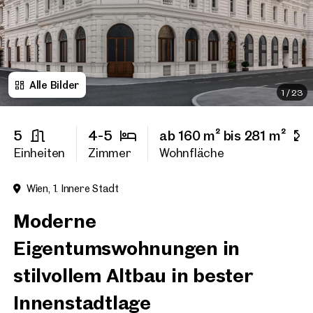
Titel
(optional)
Alle Bilder
Vorname
1
/
23
5
4-5
ab 160 m² bis 281 m²
Nachname
Einheiten
Zimmer
Wohnfläche
Wien, 1. Innere Stadt
E-Mail Adresse
Moderne
Eigentumswohnungen in
Telefonnummer
(option
stilvollem Altbau in bester
Rückruf-Service
(optiona
Innenstadtlage
Ich habe die AGB und Daten