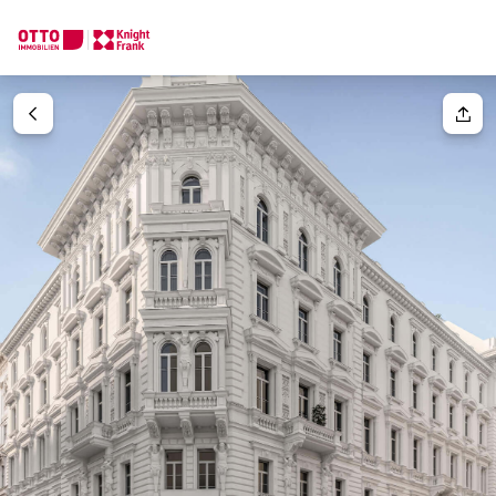
Wir finden Ihre
Traumimmobilie
Ihre Anfrage
Sagen Sie uns was Sie suchen und wir finden Ihre Traumimmobil
Wie möchten Sie uns kontaktieren?
Einheit(en)
Bitte wählen
Online
Immobilie konfigurieren & finden lassen
Ihre Nachricht
(optiona
Direkte:r Ansprechpartner:in
Anrufen oder Rückruf vereinbaren
Anrede
Bitte wählen