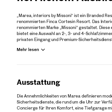
„Marea, interiors by Missoni“ ist ein Branded Re
renommierten Finca Cortesin Resort. Das Interi
renommierten Marke „Missoni“ gestaltet. Diese 
bietet eine Auswahl an 2-, 3- und 4-Schlafzimme
privaten Eingang und Premium-Sicherheitsdienst
Privatsphäre an erster Stelle.
Mehr lesen
Erleben Sie geräumigen Luxus in den Residenzen
2 Schlafzimmern, mit Flächen von 148,67 - 173,2
3 Schlafzimmern, mit Flächen von 205,78 - 248,1
4 Schlafzimmern mit Flächen von 270,07 - 314,1
Ausstattung
Kaufpreis: ab € 896.000
Die Annehmlichkeiten von Marea definieren mo
Sicherheitsdienste, die rund um die Uhr zur Ver
Concierge für Ihren Komfort, eine Tiefgarage mi