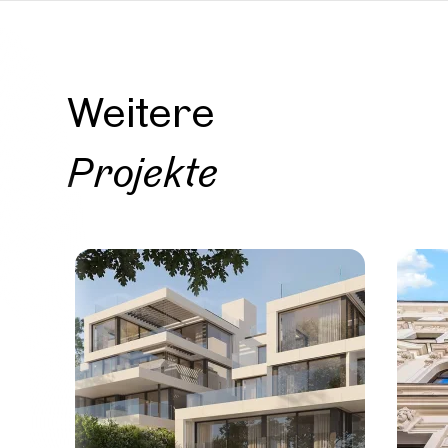
Weite
Proje
Weitere
Projekte
Wien, 
Exklus
Panora
11 Einhei
Verfüg