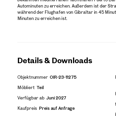
Autominuten zu erreichen. Außerdem ist der Stra
Vorna
während der Flughafen von Gibraltar in 45 Minu
Minuten zu erreichen ist.
E-Mail
Telef
Details & Downloads
Rüc
Ich h
einver
OIR-23-11275
Objektnummer
Ich m
Teil
Immobi
Möbliert
Einwi
E-Mail
Juni 2027
Verfügbar ab
Preis auf Anfrage
Kaufpreis