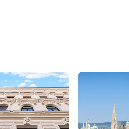
re
kte
18. Währing
Wien, 12. Meidling
ives Neubauprojekt mit
Erstbezugs DG-Ausbau 
mablick
Schönbrunn
ten
ab 55 m²
2 Einheiten
ab 78 m²
Verfügba
bar Quartal 1/2027