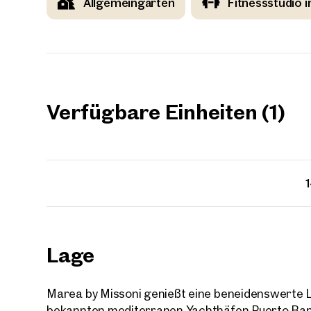
Allgemeingarten
Fitnessstudio 
Ihre
Verfügbare Einheiten (1)
Wir 
Einheit(e
Bitte 
Trau
Ihre N
Sagen S
über 2.
Wie m
Lage
Anrede
Bitte 
Marea by Missoni genießt eine beneidenswerte L
bekannten mediterranen Yachthäfen Puerto Banú