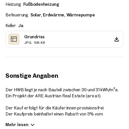
Heizung
Fußbodenheizung
Befeuerung
Solar, Erdwärme, Wärmepumpe
Keller
Ja
Grundriss
JPG · 108 KB
Sonstige Angaben
Der HWB liegt je nach Bauteil zwischen 30 und 31 kWh/m²a.
Ein Projekt der ARE Austrian Real Estate (are.at).
Der Kauf erfolgt für die Käufer:innen provisionsfrei.
Der Kaufpreis beinhaltet einen Rabatt von 3% vom
ursprünglichen Kaufpreis für allfällige Flächenabweichungen
Mehr lesen
von den Verkaufsplänen zur tatsächlichen Ausführung.