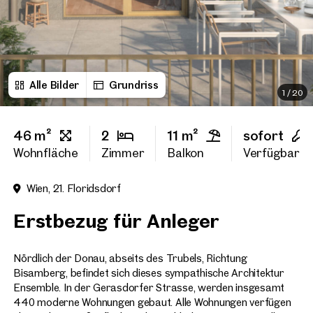
Vorname
Alle Bilder
Grundriss
Nachname
1
/
20
46 m²
2
11 m²
sofort
E-Mail Adresse
Wohnfläche
Zimmer
Balkon
Verfügbarke
Wien, 21. Floridsdorf
Telefonnummer
(option
Erstbezug für Anleger
Rückruf-Service
(optiona
Nördlich der Donau, abseits des Trubels, Richtung
Ich habe die AGB und Daten
Bisamberg, befindet sich dieses sympathische Architektur
Ich möchte regelmäßig über 
Ensemble. In der Gerasdorfer Strasse, werden insgesamt
GmbH die angegebenen Daten
440 moderne Wohnungen gebaut. Alle Wohnungen verfügen