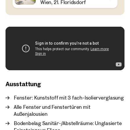
Wien, 21. Floridsdorf
Wien, 21. Floridsdorf
Erstbezug – Idyllisch im 
Großes Outdoor-Areal
52 m²
2 Zimmer
Balkon
Ver
€ 311.000
Ausstattung
Fenster: Kunststoff mit 3 fach-Isolierverglasung
Alle Fenster und Fenstertüren mit
Außenjalousien
Bodenbelag Sanitär-/Abstellräume: Unglasierte