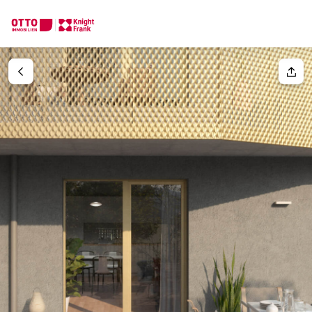
Wir finden Ihre
Traumimmobilie
Ihre Anfrage
Sagen Sie uns was Sie suchen und wir finden Ihre Traumimmobil
Wie möchten Sie uns kontaktieren?
Ihre Nachricht
(optiona
Online
Immobilie konfigurieren & finden lassen
Direkte:r Ansprechpartner:in
Anrede
Anrufen oder Rückruf vereinbaren
Bitte wählen
Titel
(optional)