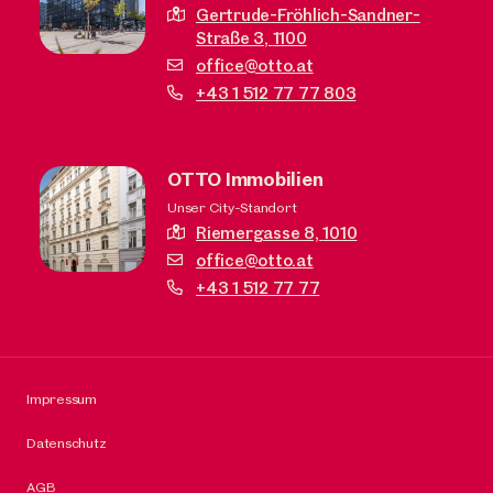
Gertrude-Fröhlich-Sandner-
Straße 3,
1100
office@otto.at
+43 1 512 77 77 803
OTTO Immobilien
Unser City-Standort
Riemergasse 8,
1010
office@otto.at
+43 1 512 77 77
Impressum
Datenschutz
AGB