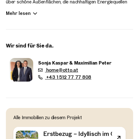
über schöne Außenflächen, die nachhaltigen Energiequellen
runden das zeitgemäße Wohnen des Hirschfelds ab. Die
Mehr lesen
Wohnungsgrößen sind ab 2-4 Zimmer verfügbar. Die
Wohnungen sind bezugsfertig.
Wir sind für Sie da.
Sonja Kaspar & Maximilian Peter
home@otto.at
+43 1 512 77 77 808
Immobilien
Alle Immobilien zu diesem Projekt
in der Nähe
Erstbezug – Idyllisch im Grünen 