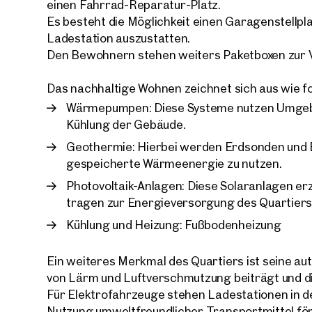
einen Fahrrad-Reparatur-Platz.
Es besteht die Möglichkeit einen Garagenstellpl
Ladestation auszustatten.
Den Bewohnern stehen weiters Paketboxen zur 
Das nachhaltige Wohnen zeichnet sich aus wie fo
Ihre
Wärmepumpen: Diese Systeme nutzen Umge
Wir 
Kühlung der Gebäude.
Ihre N
Trau
Geothermie: Hierbei werden Erdsonden und B
gespeicherte Wärmeenergie zu nutzen.
Photovoltaik-Anlagen: Diese Solaranlagen e
Sagen S
tragen zur Energieversorgung des Quartiers 
über 2.
Wie m
Kühlung und Heizung: Fußbodenheizung
Anrede
Bitte 
Ein weiteres Merkmal des Quartiers ist seine au
von Lärm und Luftverschmutzung beiträgt und di
Vorna
Für Elektrofahrzeuge stehen Ladestationen in d
Nutzung umweltfreundlicher Transportmittel för