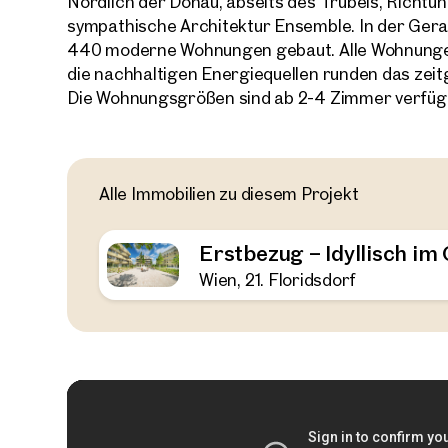
Nördlich der Donau, abseits des Trubels, Richtu
sympathische Architektur Ensemble. In der Ger
440 moderne Wohnungen gebaut. Alle Wohnunge
die nachhaltigen Energiequellen runden das zei
Die Wohnungsgrößen sind ab 2-4 Zimmer verfügb
Alle Immobilien zu diesem Projekt
Erstbezug – Idyllisch i
Wien, 21. Floridsdorf