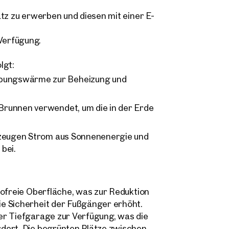
atz zu erwerben und diesen mit einer E-
Verfügung.
Sonja Kaspar & Maximilian 
home@otto.at
lgt:
 Anfrage
+43 1 512 77 77 808
bungswärme zur Beheizung und
finden Ihre
achricht
(optional)
mimmobilie
runnen verwendet, um die in der Erde
rzeugen Strom aus Sonnenenergie und
ie uns was Sie suchen und wir finden Ihre Traumimmobilie
bei.
000 ungelisteten Angeboten.
öchten Sie uns kontaktieren?
Titel
(optional)
wählen
tofreie Oberfläche, was zur Reduktion
Online
e Sicherheit der Fußgänger erhöht.
Immobilie konfigurieren & finden lassen
me
Nachname
er Tiefgarage zur Verfügung, was die
dert. Die begrünten Plätze zwischen