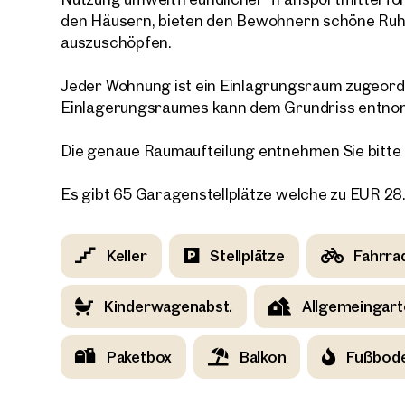
den Häusern, bieten den Bewohnern schöne Ruh
E-Mail
auszuschöpfen.
Jeder Wohnung ist ein Einlagrungsraum zugeord
Telef
Einlagerungsraumes kann dem Grundriss entn
Die genaue Raumaufteilung entnehmen Sie bitte
Rüc
Ich h
Es gibt 65 Garagenstellplätze welche zu EUR 2
einver
Ich m
Immobi
Keller
Stellplätze
Fahrra
Einwi
E-Mail
Kinderwagenabst.
Allgemeingart
Paketbox
Balkon
Fußbod