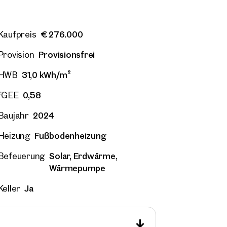
€ 276.000
Kaufpreis
Provisionsfrei
21. Floridsdorf
Wien, 21. Floridsdorf
Provision
zug – Idyllisch im Grünen –
Erstbezug – Idyllisch im
31,0 kWh/m²
HWB
 Outdoor-Areal
Großes Outdoor-Areal
 Zimmer
Balkon
Verfügbar sofort
46 m²
2 Zimmer
Balkon
Verf
0,58
fGEE
000
€ 276.000
2024
Baujahr
Fußbodenheizung
Heizung
Solar, Erdwärme,
Befeuerung
Wärmepumpe
Ja
Keller