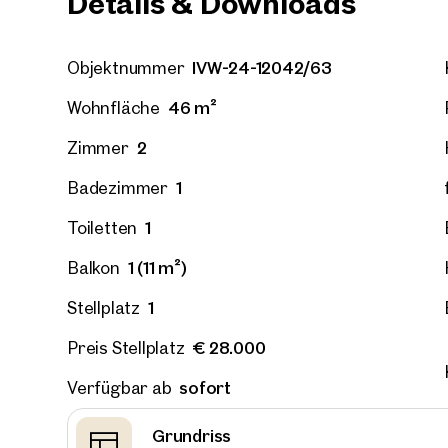
Details & Downloads
IVW-24-12042/63
Objektnummer
46 m²
Wien, 
Wohnfläche
Erstbe
2
Zimmer
Großes
52 m²
2
1
Badezimmer
€ 311.
1
Toiletten
1 (11 m²)
Balkon
1
Stellplatz
€ 28.000
Preis Stellplatz
sofort
Verfügbar ab
Grundriss