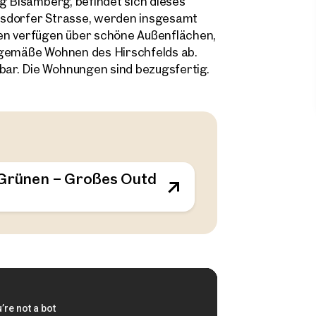
ng Bisamberg, befindet sich dieses
asdorfer Strasse, werden insgesamt
n verfügen über schöne Außenflächen,
tgemäße Wohnen des Hirschfelds ab.
ar. Die Wohnungen sind bezugsfertig.
m Grünen – Großes Outdoor-Areal