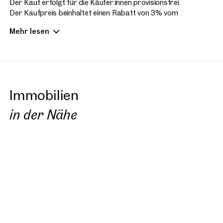
Der Kauf erfolgt für die Käufer:innen provisionsfrei.
Der Kaufpreis beinhaltet einen Rabatt von 3% vom
ursprünglichen Kaufpreis für allfällige Flächenabweichungen
Mehr lesen
von den Verkaufsplänen zur tatsächlichen Ausführung.
Bitte beachten Sie, dass es sich bei den Bildern um Ansichten
verschiedener Wohnungen handelt.
Immobilien
Fotos (c) Stefan Seelig
in der Nähe