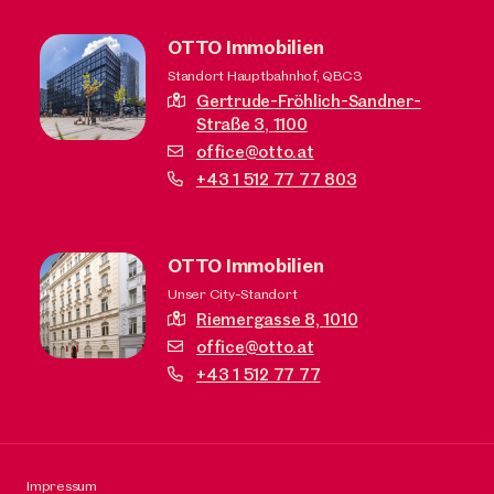
OTTO Immobilien
Standort Hauptbahnhof, QBC3
Gertrude-Fröhlich-Sandner-
Straße 3,
1100
office@otto.at
+43 1 512 77 77 803
OTTO Immobilien
Unser City-Standort
Riemergasse 8,
1010
office@otto.at
+43 1 512 77 77
Impressum