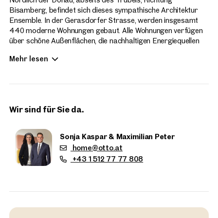
Bisamberg, befindet sich dieses sympathische Architektur
Ensemble. In der Gerasdorfer Strasse, werden insgesamt
440 moderne Wohnungen gebaut. Alle Wohnungen verfügen
über schöne Außenflächen, die nachhaltigen Energiequellen
runden das zeitgemäße Wohnen des Hirschfelds ab. Die
Mehr lesen
Wohnungsgrößen sind ab 2-4 Zimmer verfügbar. Die
Wohnungen sind bezugsfertig.
Wir sind für Sie da.
Sonja Kaspar & Maximilian Peter
home@otto.at
+43 1 512 77 77 808
Immobilien
in der Nähe