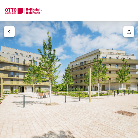
Wir finden Ihre
Traumimmobilie
Ihre Anfrage
Sagen Sie uns was Sie suchen und wir finden Ihre Traumimmobil
Wie möchten Sie uns kontaktieren?
Ihre Nachricht
(optiona
Online
Immobilie konfigurieren & finden lassen
Direkte:r Ansprechpartner:in
Anrede
Anrufen oder Rückruf vereinbaren
Bitte wählen
Titel
(optional)