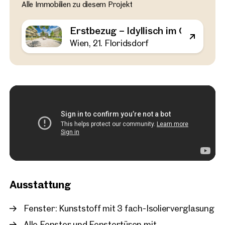
Alle Immobilien zu diesem Projekt
Wien, 21. Floridsdorf
Erstbezug – Idyllisch im 
Erstbezug – Idyllisch im Grünen 
Großes Outdoor-Areal
Wien, 21. Floridsdorf
52 m²
2 Zimmer
Balkon
Ver
€ 311.000
Ausstattung
Fenster: Kunststoff mit 3 fach-Isolierverglasung
Alle Fenster und Fenstertüren mit