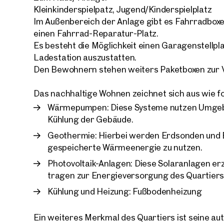
Kleinkinderspielpatz, Jugend/Kinderspielplatz
Im Außenbereich der Anlage gibt es Fahrradboxe
einen Fahrrad-Reparatur-Platz.
Es besteht die Möglichkeit einen Garagenstellpl
Ladestation auszustatten.
Ihre
Den Bewohnern stehen weiters Paketboxen zur 
Wir 
Das nachhaltige Wohnen zeichnet sich aus wie fo
Ihre N
Trau
Wärmepumpen: Diese Systeme nutzen Umge
Kühlung der Gebäude.
Sagen S
Geothermie: Hierbei werden Erdsonden und B
über 2.
gespeicherte Wärmeenergie zu nutzen.
Wie m
Photovoltaik-Anlagen: Diese Solaranlagen e
Anrede
tragen zur Energieversorgung des Quartiers 
Bitte 
Kühlung und Heizung: Fußbodenheizung
Vorna
Ein weiteres Merkmal des Quartiers ist seine au