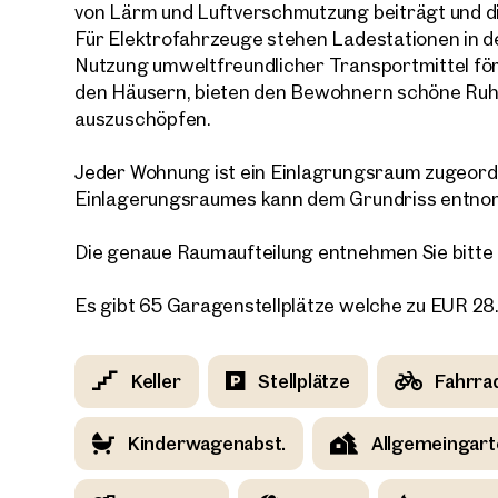
von Lärm und Luftverschmutzung beiträgt und di
Für Elektrofahrzeuge stehen Ladestationen in d
E-Mail
Nutzung umweltfreundlicher Transportmittel för
den Häusern, bieten den Bewohnern schöne Ruh
auszuschöpfen.
Telef
Jeder Wohnung ist ein Einlagrungsraum zugeord
Rüc
Einlagerungsraumes kann dem Grundriss entn
Ich h
Die genaue Raumaufteilung entnehmen Sie bitte
einver
Ich m
Es gibt 65 Garagenstellplätze welche zu EUR 2
Immobi
Einwi
E-Mail
Keller
Stellplätze
Fahrra
Kinderwagenabst.
Allgemeingart