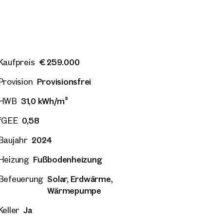
21. Floridsdorf
Wien, 21. Floridsdorf
€ 259.000
Kaufpreis
zug – Idyllisch im Grünen –
Erstbezug – Idyllisch im
 Outdoor-Areal
Großes Outdoor-Areal
Provisionsfrei
Provision
 Zimmer
Balkon
Verfügbar sofort
46 m²
2 Zimmer
Balkon
Verf
000
€ 276.000
31,0 kWh/m²
HWB
0,58
fGEE
2024
Baujahr
Fußbodenheizung
Heizung
Solar, Erdwärme,
Befeuerung
Wärmepumpe
Ja
Keller