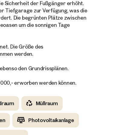
e Sicherheit der Fußgänger erhöht.
Direkte:r Ansprechpartner:in
er Tiefgarage zur Verfügung, was die
 Adresse
Anrufen oder Rückruf vereinbaren
dert. Die begrünten Plätze zwischen
eoasen um die sonnigen Tage
onnummer
(optional)
net. Die Größe des
kruf-Service
(optional)
ommen werden.
abe die AGB und Datenschutzbestimmungen gelesen und erkläre mich damit
 ebenso den Grundrissplänen.
standen.
öchte regelmäßig über neue Publikationen, Angebote, Einladungen und Updat
8.000,- erworben werden können.
lienmarkt informiert werden und erteile durch Klick auf die Checkbox meine
lligung, dass die OTTO Immobilien GmbH die angegebenen Daten zur Versendu
-Newsletters an mich verwendet.
(optional)
draum
Müllraum
Anfrage Absenden
en
Photovoltaikanlage