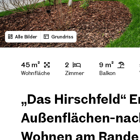
Alle Bilder
Grundriss
45 m²
2
9 m²
Wohnfläche
Zimmer
Balkon
„Das Hirschfeld“ E
Außenflächen-nac
Wohnen am Rande 