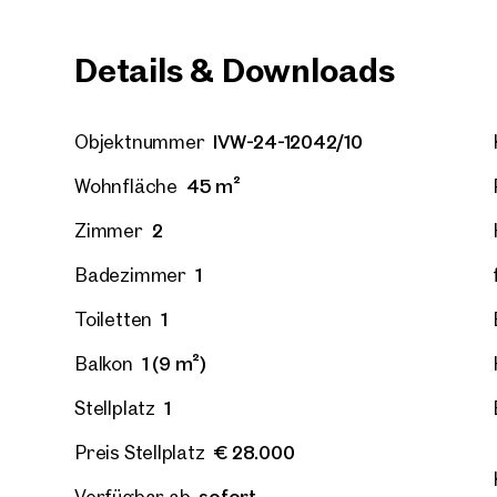
Details & Downloads
Wien, 
IVW-24-12042/10
Objektnummer
Erstbe
Großes
45 m²
Wohnfläche
52 m²
2
€ 311.
2
Zimmer
1
Badezimmer
1
Toiletten
1 (9 m²)
Balkon
1
Stellplatz
€ 28.000
Preis Stellplatz
sofort
Verfügbar ab