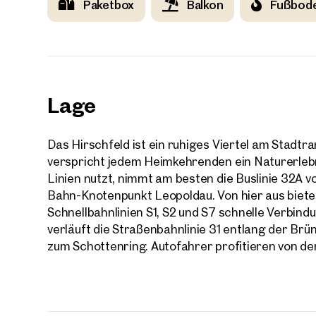
Paketbox
Balkon
Fußbod
Lage
Das Hirschfeld ist ein ruhiges Viertel am Stadtr
verspricht jedem Heimkehrenden ein Naturerleb
Linien nutzt, nimmt am besten die Buslinie 32A v
Bahn-Knotenpunkt Leopoldau. Von hier aus bieten
Schnellbahnlinien S1, S2 und S7 schnelle Verbindu
verläuft die Straßenbahnlinie 31 entlang der Brün
zum Schottenring. Autofahrer profitieren von d
Immob
in de