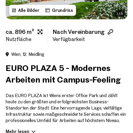
Alle Bilder
Grundriss
1
/
5
Vorname
ca. 896 m²
Nach Vereinbarung
Nachname
Nutzfläche
Verfügbarkeit
Wien, 12. Meidling
E-Mail Adresse
EURO PLAZA 5 - Modernes
Arbeiten mit Campus-Feeling
Telefonnummer
(option
Das EURO PLAZA ist Wiens erster Office Park und zählt
Rückruf-Service
(optiona
heute zu den größten und erfolgreichsten Business-
Standorten der Stadt. Eine hervorragende Lage, vielfältige
Ich habe die AGB und Daten
Infrastruktur sowie maßgeschneiderte Services schaffen ein
professionelles Umfeld für Arbeiten auf höchstem Niveau.
Ich möchte regelmäßig über 
GmbH die angegebenen Daten
Mehr lesen
Highlights des Standorts: