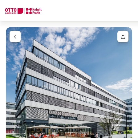
Wir finden Ihre
Traumimmobilie
Ihre Anfrage
Sagen Sie uns was Sie suchen und wir finden Ihre Traumimmobil
Wie möchten Sie uns kontaktieren?
Ihre Nachricht
(optiona
Online
Immobilie konfigurieren & finden lassen
Direkte:r Ansprechpartner:in
Anrede
Anrufen oder Rückruf vereinbaren
Bitte wählen
Titel
(optional)