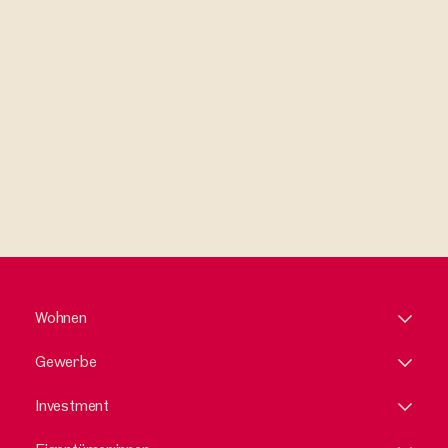
Ich habe die AGB und Datenschutzbestimmungen gelesen und
erkläre mich damit einverstanden.
Wohnen
Gewerbe
Investment