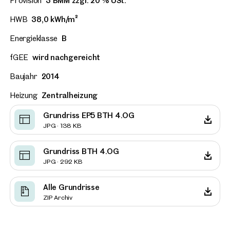
Provision
3 BMM zzgl. 20 % USt.
HWB
38,0 kWh/m²
Energieklasse
B
fGEE
wird nachgereicht
Baujahr
2014
Heizung
Zentralheizung
Grundriss EP5 BTH 4.OG
JPG · 138 KB
Grundriss BTH 4.OG
JPG · 292 KB
Alle Grundrisse
ZIP Archiv