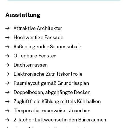
unterstreichen den hohen Qualitätsanspruch.
Wien, 12. Meidling
Ausstattung
In den Untergeschoßen stehen ausreichend Parkplätze sowie
Inno Center Retro
Lager- und Archivflächen zur Verfügung. Mit zeitgemäßer
ca. 308 m² Nutzfläche
Architektur, durchdachten Services und ausgezeichneter
Attraktive Architektur
Verfügbar Nach Vereinbarun
€ 14,50 /m²/Monat netto
Verkehrsanbindung zählt das EURO PLAZA zu den Top-
Hochwertige Fassade
Adressen für modernes Arbeiten in Wien.
Außenliegender Sonnenschutz
Öffenbare Fenster
Dachterrassen
Elektronische Zutrittskontrolle
Raumlayout gemäß Grundrissplan
Doppelböden, abgehängte Decken
Zugluftfreie Kühlung mittels Kühlbalken
Temperatur raumweise steuerbar
2-facher Luftwechsel in den Büroräumen