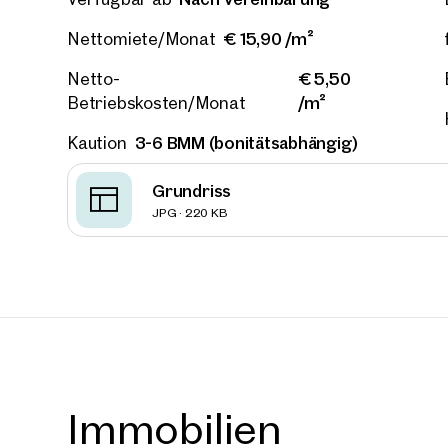
€ 15,90 /m²
Nettomiete/Monat
€ 5,50
Neu
Netto-
/m²
Betriebskosten/Monat
Wien, 
EURO P
3-6 BMM (bonitätsabhängig)
Kaution
Arbeit
ca. 2.046
Grundriss
Verfüg
€ 15,9
JPG · 220 KB
Immobilien