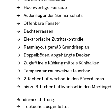
Raumkonzepte sowie die DGNB-Platin-Zertifizie
Hochwertige Fassade
Qualitätsanspruch.
Außenliegender Sonnenschutz
In den Untergeschoßen stehen ausreichend Park
Öffenbare Fenster
zur Verfügung. Mit zeitgemäßer Architektur, du
Dachterrassen
ausgezeichneter Verkehrsanbindung zählt das 
modernes Arbeiten in Wien.
Elektronische Zutrittskontrolle
Raumlayout gemäß Grundrissplan
Doppelböden, abgehängte Decken
Zugluftfreie Kühlung mittels Kühlbalken
Temperatur raumweise steuerbar
2-facher Luftwechsel in den Büroräumen
bis zu 6-facher Luftwechsel in den Meeting
Sonderausstattung:
Teeküche ausgestattet