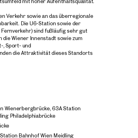
sumfeld mit hoher Aufenthaltsqualität.
Direkte:r Ansprechpartner:in
 Adresse
en Verkehr sowie an das überregionale
Anrufen oder Rückruf vereinbaren
barkeit. Die U6-Station sowie der
ernverkehr) sind fußläufig sehr gut
onnummer
(optional)
in die Wiener Innenstadt sowie zum
-, Sport- und
kruf-Service
(optional)
en die Attraktivität dieses Standorts
abe die AGB und Datenschutzbestimmungen gelesen und erkläre mich damit
standen.
öchte regelmäßig über neue Publikationen, Angebote, Einladungen und Updat
lienmarkt informiert werden und erteile durch Klick auf die Checkbox meine
lligung, dass die OTTO Immobilien GmbH die angegebenen Daten zur Versendu
-Newsletters an mich verwendet.
(optional)
ion Wienerbergbrücke, 63A Station
ling Philadelphiabrücke
Anfrage Absenden
ücke
Station Bahnhof Wien Meidling