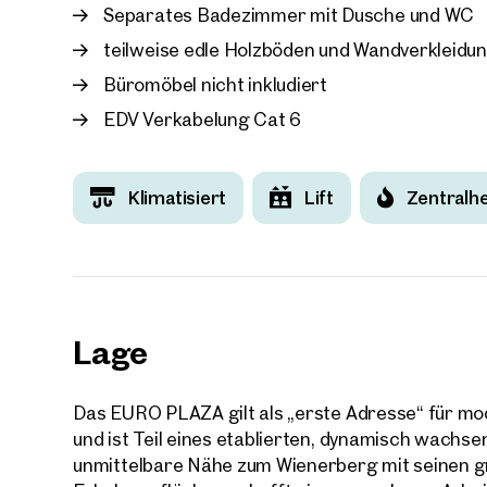
Separates Badezimmer mit Dusche und WC
teilweise edle Holzböden und Wandverkleidun
Büromöbel nicht inkludiert
EDV Verkabelung Cat 6
Ihre
Wir 
Klimatisiert
Lift
Zentralh
Ihre N
Trau
Sagen S
über 2.
Lage
Wie m
Anrede
Bitte 
Das EURO PLAZA gilt als „erste Adresse“ für m
und ist Teil eines etablierten, dynamisch wachs
Vorna
unmittelbare Nähe zum Wienerberg mit seinen 