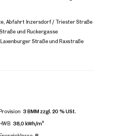
, Abfahrt Inzersdorf / Triester Straße
 Straße und Ruckergasse
, Laxenburger Straße und Raxstraße
3 BMM zzgl. 20 % USt.
Provision
ilien
38,0 kWh/m²
HWB
r Nähe
B
Energieklasse