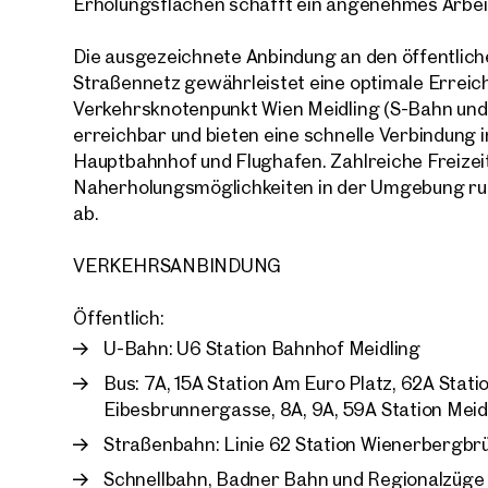
Erholungsflächen schafft ein angenehmes Arbeit
E-Mail
Die ausgezeichnete Anbindung an den öffentlich
Straßennetz gewährleistet eine optimale Erreich
Verkehrsknotenpunkt Wien Meidling (S-Bahn und F
Telef
erreichbar und bieten eine schnelle Verbindung 
Hauptbahnhof und Flughafen. Zahlreiche Freizeit
Rüc
Naherholungsmöglichkeiten in der Umgebung rund
ab.
Ich h
einver
VERKEHRSANBINDUNG
Ich m
Immobi
Öffentlich:
Einwi
E-Mail
U-Bahn: U6 Station Bahnhof Meidling
Bus: 7A, 15A Station Am Euro Platz, 62A Stat
Eibesbrunnergasse, 8A, 9A, 59A Station Meid
Straßenbahn: Linie 62 Station Wienerbergbr
Schnellbahn, Badner Bahn und Regionalzüge 