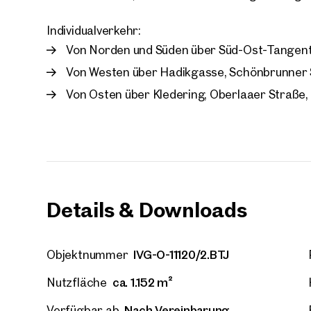
Individualverkehr:
Von Norden und Süden über Süd-Ost-Tangente
Von Westen über Hadikgasse, Schönbrunner
Von Osten über Kledering, Oberlaaer Straße
Details & Downloads
IVG-O-11120/2.BTJ
Objektnummer
Immob
ca. 1.152 m²
Nutzfläche
in de
Nach Vereinbarung
Verfügbar ab