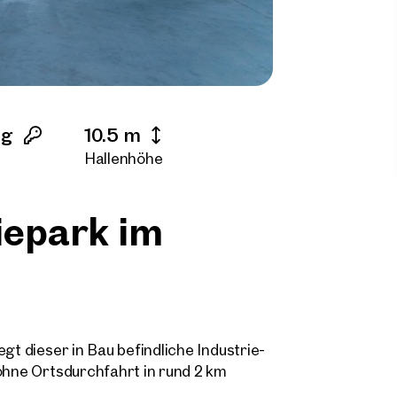
ng
10.5 m
Hallenhöhe
riepark im
gt dieser in Bau befindliche Industrie-
 ohne Ortsdurchfahrt in rund 2 km