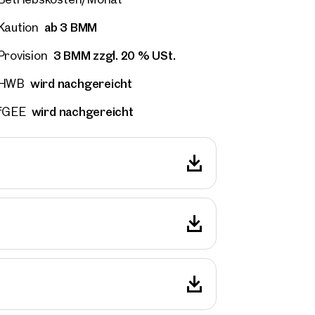
ab 3 BMM
Kaution
3 BMM zzgl. 20 % USt.
Provision
wird nachgereicht
HWB
wird nachgereicht
fGEE
ilien
r Nähe