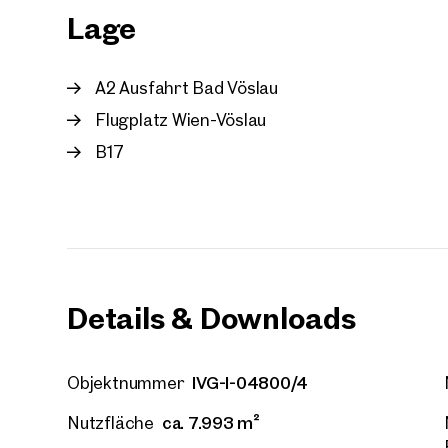
Lage
E-Mail
A2 Ausfahrt Bad Vöslau
Telef
Flugplatz Wien-Vöslau
B17
Rüc
Ich h
einver
Ich m
Immobi
Einwi
Details & Downloads
E-Mail
IVG-I-04800/4
Objektnummer
ca. 7.993 m²
Nutzfläche