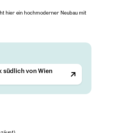
ht hier ein hochmoderner Neubau mit
 Die Bauabschnitte erlauben eine
² bis zu größeren Einheiten oder einer
chen ist für Q1 2024 geplant.
k südlich von Wien
ezäunt)