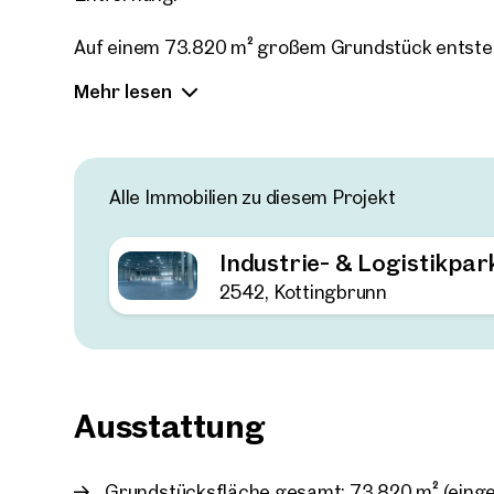
Auf einem 73.820 m² großem Grundstück entste
einer geplanten Hallenfläche von ca. 33.970 m².
Mehr lesen
Unterteilung in Hallenabschnitte ab rund 5.830 m
Komplettnutzung. Die Realisierung der Neubauflä
Alle Immobilien zu diesem Projekt
Industrie- & Logistikpar
2542, Kottingbrunn
Ausstattung
Grundstücksfläche gesamt: 73.820 m² (eing