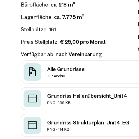
ca. 218 m²
Bürofläche
ca. 7.775 m²
Lagerfläche
161
Stellplätze
€ 25,00 pro Monat
Preis Stellplatz
nach Vereinbarung
Verfügbar ab
Alle Grundrisse
ZIP Archiv
Grundriss Hallenübersicht_Unit4
PNG · 156 KB
Grundriss Strukturplan_Unit4_EG
Immob
PNG · 114 KB
in de