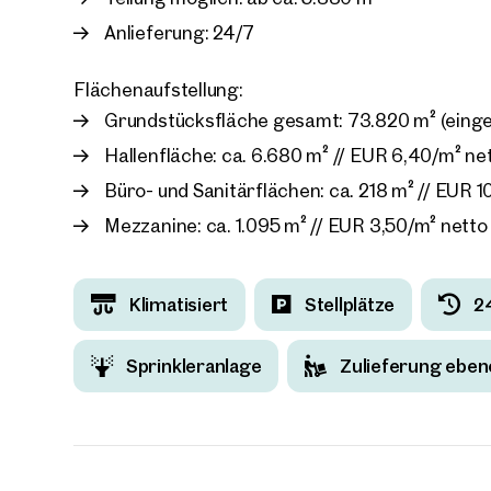
Anlieferung: 24/7
Flächenaufstellung:
Grundstücksfläche gesamt: 73.820 m² (eing
Ihre
Hallenfläche: ca. 6.680 m² // EUR 6,40/m² ne
Wir 
Büro- und Sanitärflächen: ca. 218 m² // EUR 1
Ihre N
Trau
Mezzanine: ca. 1.095 m² // EUR 3,50/m² netto
Sagen S
Klimatisiert
Stellplätze
2
über 2.
Wie m
Sprinkleranlage
Zulieferung eben
Anrede
Bitte 
Vorna