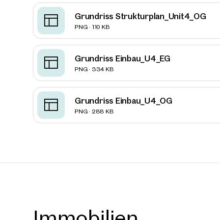
Grundriss Strukturplan_Unit4_OG
PNG · 110 KB
2542, 
Grundriss Einbau_U4_EG
Logist
PNG · 334 KB
von Wi
ca. 8.951
Verfüg
€ 54.9
Grundriss Einbau_U4_OG
PNG · 288 KB
Immobilien