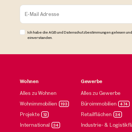
1300, 
Servic
E-Mail Adresse
Flugha
ca. 1.153
Verfüg
Ich habe die AGB und Datenschutzbestimmungen gelesen und
Preis 
einverstanden.
Wohnen
Gewerbe
Alles zu Wohnen
Alles zu Gewerbe
Wohnimmobilien
Büroimmobilien
193
474
Projekte
Retailflächen
12
34
International
Industrie- & Logistikf
34