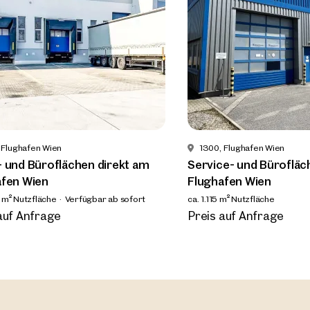
onnummer
(optional)
kruf-Service
(optional)
abe die AGB und Datenschutzbestimmungen gelesen und erkläre mich damit
standen.
öchte regelmäßig über neue Publikationen, Angebote, Einladungen und Updat
lienmarkt informiert werden und erteile durch Klick auf die Checkbox meine
lligung, dass die OTTO Immobilien GmbH die angegebenen Daten zur Versendu
 Flughafen Wien
1300, Flughafen Wien
-Newsletters an mich verwendet.
(optional)
 und Büroflächen direkt am
Service- und Bürofläc
afen Wien
Flughafen Wien
7 m² Nutzfläche
Verfügbar ab sofort
ca. 1.115 m² Nutzfläche
Anfrage Absenden
Verfügbar Nach Vereinbaru
auf Anfrage
Preis auf Anfrage