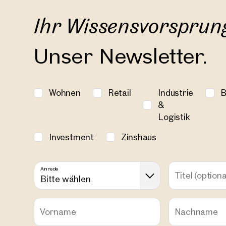
Ihr Wissensvorsprun
Unser Newsletter.
Wohnen
Retail
Industrie
B
&
Logistik
Investment
Zinshaus
Immob
Anrede
in de
Titel
(optiona
Bitte wählen
Vorname
Nachname