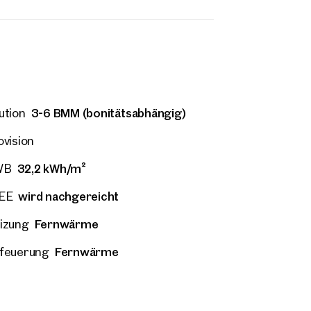
3-6 BMM (bonitätsabhängig)
ution
ovision
32,2 kWh/m²
WB
wird nachgereicht
EE
Fernwärme
izung
Fernwärme
feuerung
 Anfrage
Dipl. Wirt. Ing. (FH) Wolfgang von Poellnitz