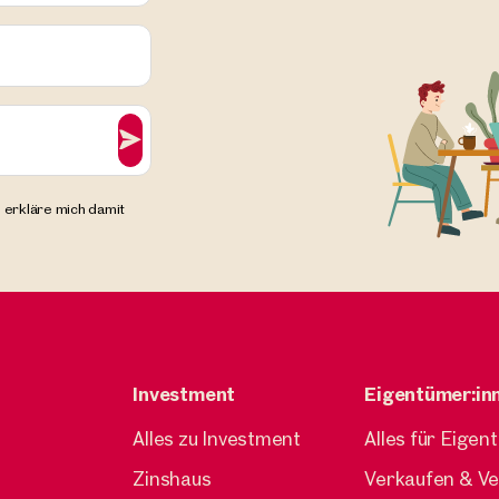
 Slowakei
Bernolakovo, Slowakei
ei - Senec: perfekt gelegene
Slowakei - Logistikpark B
khalle - provisionsfreie
provisionsfreie Vermie
etung
ca. 26.170 m² Nutzfläche
Verfü
Preis auf Anfrage
 m² Nutzfläche
Verfügbar sofort
auf Anfrage
 erkläre mich damit
Investment
Eigentümer:in
Alles zu Investment
Alles für Eigen
Zinshaus
Verkaufen & V