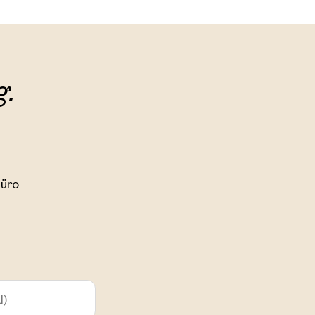
g.
üro
ilien
r Nähe
l)