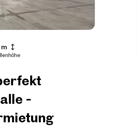
 m
llenhöhe
perfekt
alle -
ermietung