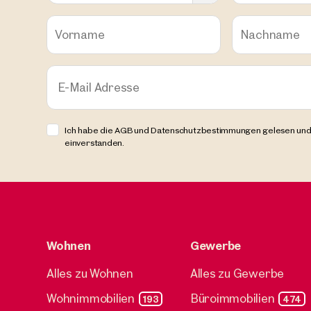
Vorname
Nachname
Senec,
Slowak
Logisti
Vermi
E-Mail Adresse
ca. 3.400
Preis 
Ich habe die AGB und Datenschutzbestimmungen gelesen und
einverstanden.
Wohnen
Gewerbe
Alles zu Wohnen
Alles zu Gewerbe
Wohnimmobilien
Büroimmobilien
193
474