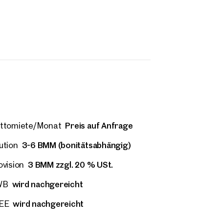
Preis auf Anfrage
ttomiete/Monat
3-6 BMM (bonitätsabhängig)
ution
3 BMM zzgl. 20 % USt.
ovision
wird nachgereicht
WB
wird nachgereicht
EE
 Anfrage