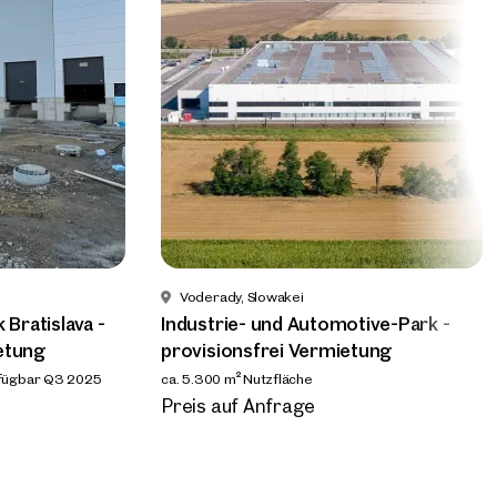
es zum
ng eines
Voderady, Slowakei
 Bratislava -
Industrie- und Automotive-Park -
etung
provisionsfrei Vermietung
fügbar Q3 2025
ca. 5.300 m² Nutzfläche
Verfügbar nach Vereinbarung
Preis auf Anfrage