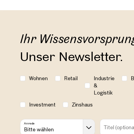
Ihr Wissensvorsprun
Unser Newsletter.
Wohnen
Retail
Industrie
B
&
Logistik
Immob
Investment
Zinshaus
in de
Anrede
Titel
(optiona
Bitte wählen