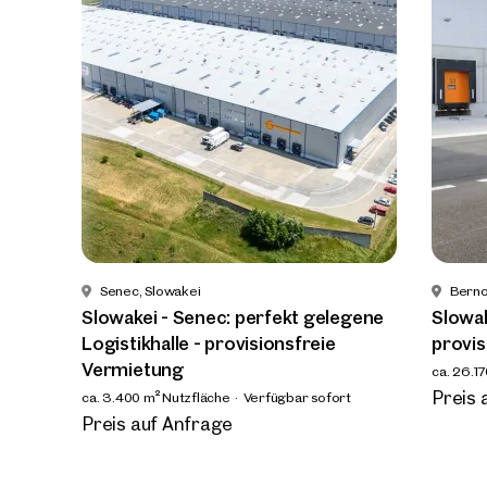
Telef
Rüc
Ich h
einver
Ich m
Immobi
Einwi
E-Mail
Senec, Slowakei
Berno
Slowakei - Senec: perfekt gelegene
Slowak
Logistikhalle - provisionsfreie
provis
Vermietung
ca. 26.1
Preis 
ca. 3.400 m² Nutzfläche
Verfügbar sofort
Preis auf Anfrage