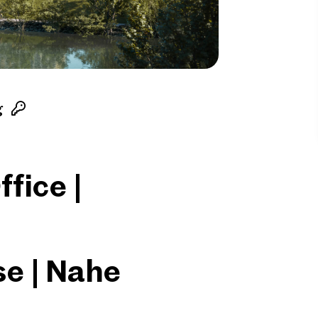
g
fice |
e | Nahe