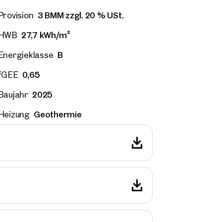
3 BMM zzgl. 20 % USt.
Provision
27,7 kWh/m²
HWB
B
Energieklasse
0,65
fGEE
2025
Baujahr
Geothermie
Heizung
ilien
r Nähe