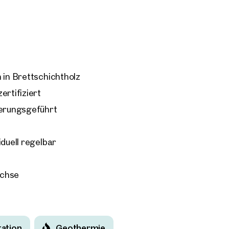
nden Erwärmung mit besonderen
t die Stadt Wien mit anderen
at Islands“ ins Leben gerufen, die
igente Gebäude keine Klimawende geben.
 Nutzung der Büros eingestellt, so
 in Brettschichtholz
rden.
ertifiziert
izienz in Echtzeit.
terungsgeführt
iduell regelbar
spielfläche im Haus.
Achse
tation
Geothermie