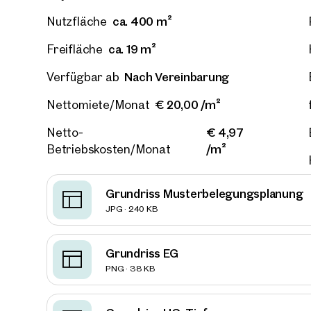
ca. 400 m²
Nutzfläche
ca. 19 m²
Freifläche
Nach Vereinbarung
Verfügbar ab
€ 20,00 /m²
Nettomiete/Monat
€ 4,97
Netto-
/m²
Betriebskosten/Monat
Grundriss Musterbelegungsplanung
JPG · 240 KB
Grundriss EG
PNG · 38 KB
Immob
in de