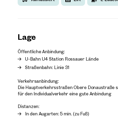
Ihre
Lage
Wir 
Öffentliche Anbindung:
Ihre N
Trau
U-Bahn U4 Station Rossauer Lände
Straßenbahn: Linie 31
Sagen S
über 2.
Verkehrsanbindung:
Wie m
Die Hauptverkehrsstraßen Obere Donaustraße s
Anrede
Bitte 
für den Individualverkehr eine gute Anbindung
Distanzen:
Vorna
In den Augarten: 5 min. (zu Fuß)