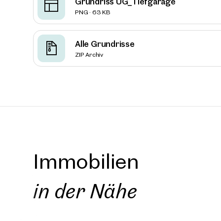
Grundriss UG_Tiefgarage
PNG · 63 KB
Neu
Alle Grundrisse
Wien, 
ZIP Archiv
Leopol
ca. 1.580
Verfüg
€ 24,1
Immobilien
in der Nähe