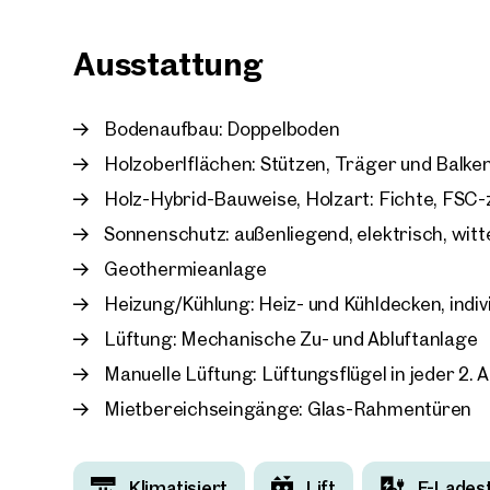
Wert gelegt – schließlich kann man der steige
städtebaulichen Maßnahmen beikommen. Dazu ha
Ausstattung
europäischen Großstädten das Projekt „Urban He
freilich auch im LeopoldQuartier Thema sind.
Bodenaufbau: Doppelboden
Wie neueste Studien zeigen, wird es ohne intell
Werden Haustechnik-Anlagen auf die tatsächliche
Holzoberlflächen: Stützen, Träger und Balken
können bis zu 30 Prozent Energie eingespart we
Holz-Hybrid-Bauweise, Holzart: Fichte, FSC-z
Das LeopoldQuartier wahrt die eigene Energieeff
Sonnenschutz: außenliegend, elektrisch, wit
Fotos: SQUAREBYTES
Geothermieanlage
Heizung/Kühlung: Heiz- und Kühldecken, indiv
Beim 360° Rundgang handelt es sich um eine Bei
Lüftung: Mechanische Zu- und Abluftanlage
Manuelle Lüftung: Lüftungsflügel in jeder 2. 
Mietbereichseingänge: Glas-Rahmentüren
Klimatisiert
Lift
E-Lades