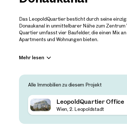
Das LeopoldQuartier besticht durch seine einzig
Donaukanal in unmittelbarer Nähe zum Zentrum 
Quartier umfasst vier Baufelder, die einen Mix a
Apartments und Wohnungen bieten.
FACTS:
Mehr lesen
ca. 21.000 m² Bürofläche
Büros ab ca. 350 m²
130 PKW-Stellplätze und E-Lademöglichkeit
Alle Immobilien zu diesem Projekt
2,80 m lichte Raumhöhe
10 Geschosse und ein Untergeschoss
LeopoldQuartier Office
80 % weniger CO2 durch Holzbauweise
Wien, 2. Leopoldstadt
Auch auf weitreichende Klimaschutzmaßnahmen 