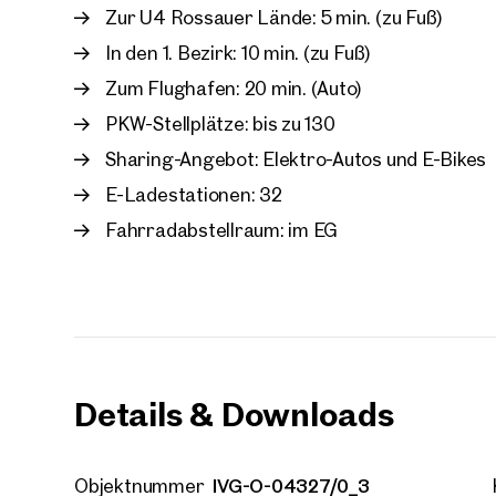
Zur U4 Rossauer Lände: 5 min. (zu Fuß)
E-Mail
In den 1. Bezirk: 10 min. (zu Fuß)
Zum Flughafen: 20 min. (Auto)
PKW-Stellplätze: bis zu 130
Telef
Sharing-Angebot: Elektro-Autos und E-Bikes
Rüc
E-Ladestationen: 32
Fahrradabstellraum: im EG
Ich h
einver
Ich m
Immobi
Einwi
E-Mail
Details & Downloads
IVG-O-04327/0_3
Objektnummer