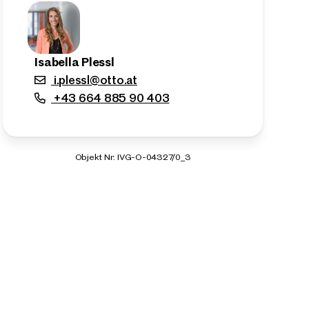
Isabella Plessl
i.plessl@otto.at
+43 664 885 90 403
Objekt Nr. IVG-O-04327/0_3