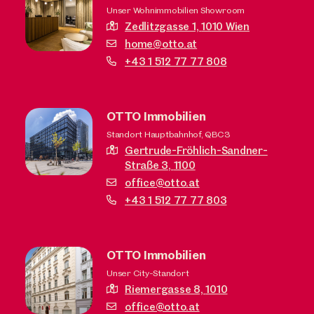
Unser Wohnimmobilien Showroom
Zedlitzgasse 1,
1010 Wien
home@otto.at
+43 1 512 77 77 808
OTTO Immobilien
Standort Hauptbahnhof, QBC3
Gertrude-Fröhlich-Sandner-
Straße 3,
1100
office@otto.at
+43 1 512 77 77 803
OTTO Immobilien
Unser City-Standort
Riemergasse 8,
1010
office@otto.at