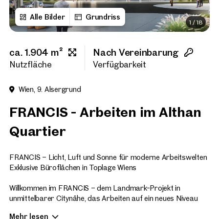
Alle Bilder
Grundriss
1
/
18
Vorname
ca. 1.904 m²
Nach Vereinbarung
Nachname
Nutzfläche
Verfügbarkeit
Wien, 9. Alsergrund
E-Mail Adresse
FRANCIS - Arbeiten im Althan
Quartier
Telefonnummer
(option
FRANCIS – Licht, Luft und Sonne für moderne Arbeitswelten
Rückruf-Service
(optiona
Exklusive Büroflächen in Toplage Wiens
Ich habe die AGB und Daten
Willkommen im FRANCIS – dem Landmark-Projekt in
unmittelbarer Citynähe, das Arbeiten auf ein neues Niveau
Ich möchte regelmäßig über 
hebt. Mit rund 47.700 m² hochwertiger Büronutzfläche auf
GmbH die angegebenen Daten
Mehr lesen
acht Geschossen setzt FRANCIS neue Maßstäbe für