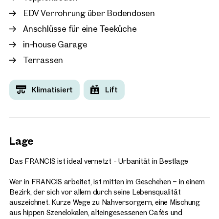
Konferenzräume, Begegnungszonen und Co-Working-
EDV Verrohrung über Bodendosen
Flächen und noch so viel mehr!
Anschlüsse für eine Teeküche
Ein direkt angrenzendes Hotel sowie eine benachbarte
in-house Garage
Parkgarage mit rund 580 Stellplätzen ergänzen das
komfortable Angebot. Gäste und Geschäftspartner
Terrassen
erreichen das Gebäude bequem über die zentral gelegene
Plaza – der ideale Ort für Business auf höchstem Niveau.
Klimatisiert
Lift
Arbeiten in Bestlage
FRANCIS befindet sich in exzellenter Lage mit direkter
Anbindung an die Wiener Innenstadt und das öffentliche
Verkehrsnetz. Die Nähe zum Zentrum macht das Objekt zur
ersten Adresse für Unternehmen, die eine repräsentative, gut
Lage
erreichbare und gleichzeitig zukunftsfähige Arbeitswelt
suchen.
Das FRANCIS ist ideal vernetzt - Urbanität in Bestlage
FRANCIS ist mehr als ein Bürogebäude – es ist ein
Wer in FRANCIS arbeitet, ist mitten im Geschehen – in einem
Statement für modernes Arbeiten in einer urbanen Zukunft.
Bezirk, der sich vor allem durch seine Lebensqualität
auszeichnet. Kurze Wege zu Nahversorgern, eine Mischung
aus hippen Szenelokalen, alteingesessenen Cafés und