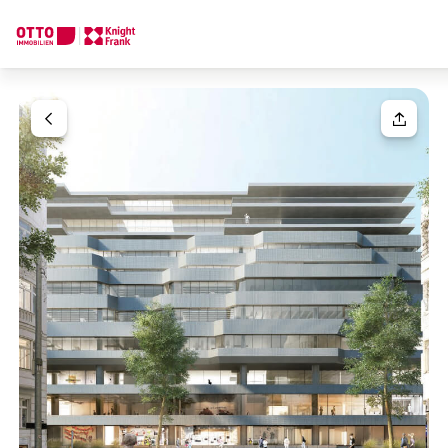
Wir finden Ihre
Traumimmobilie
Ihre Anfrage
Sagen Sie uns was Sie suchen und wir finden Ihre Traumimmobil
Wie möchten Sie uns kontaktieren?
Ihre Nachricht
(optiona
Online
Immobilie konfigurieren & finden lassen
Direkte:r Ansprechpartner:in
Anrede
Anrufen oder Rückruf vereinbaren
Bitte wählen
Titel
(optional)