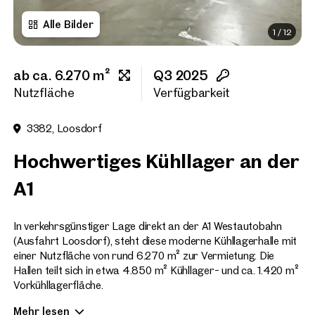
Alle Bilder
1
/
12
Titel
(optional)
ab ca. 6.270 m²
Q3 2025
Vorname
Nutzfläche
Verfügbarkeit
3382, Loosdorf
Nachname
Hochwertiges Kühllager an der
A1
E-Mail Adresse
In verkehrsgünstiger Lage direkt an der A1 Westautobahn
(Ausfahrt Loosdorf), steht diese moderne Kühllagerhalle mit
Telefonnummer
(option
einer Nutzfläche von rund 6.270 m² zur Vermietung. Die
Hallen teilt sich in etwa 4.850 m² Kühllager- und ca. 1.420 m²
Rückruf-Service
(optiona
Vorkühllagerfläche.
Ich habe die AGB und Daten
Mehr lesen
Bei Bedarf kann zusätzlich ein Trockenlager mit einer Fläche