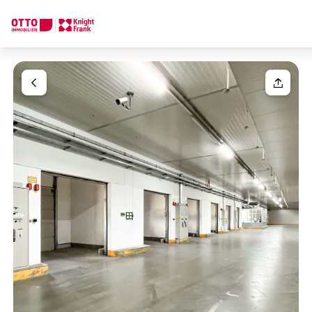
Wir finden Ihre
Traumimmobilie
Ihre Anfrage
Sagen Sie uns was Sie suchen und wir finden Ihre Traumimmobil
Wie möchten Sie uns kontaktieren?
Einheit(en)
Bitte wählen
Online
Immobilie konfigurieren & finden lassen
Ihre Nachricht
(optiona
Direkte:r Ansprechpartner:in
Anrufen oder Rückruf vereinbaren
Anrede
Bitte wählen