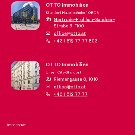
OTTO Immobilien
Standort Hauptbahnhof, QBC3
Gertrude-Fröhlich-Sandner-
Straße 3,
1100
office@otto.at
+43 1 512 77 77 803
OTTO Immobilien
Unser City-Standort
Riemergasse 8,
1010
office@otto.at
+43 1 512 77 77
Impressum