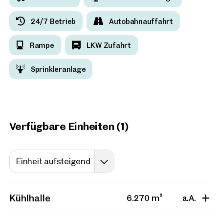
Projekte
24/7 Betrieb
Autobahnauffahrt
Rampe
LKW Zufahrt
2232, Deutsch-Wagram
Entwicklungsareal mit
Sprinkleranlage
Bestandgebäuden im nörd
Wiener Umland
Verfügbar
Verfügbare Einheiten (1)
Einheit aufsteigend
Kühlhalle
6.270 m²
a.A.