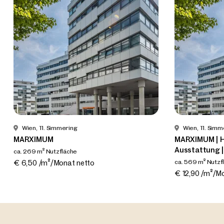
Wien, 11. Simmering
Wien, 11. Simm
MARXIMUM
MARXIMUM | H
Ausstattung 
ca. 269 m² Nutzfläche
Verfügbar Nach Vereinbarung
ca. 569 m² Nutzf
€ 6,50 /m²/Monat netto
Verfügbar Nac
€ 12,90 /m²/M