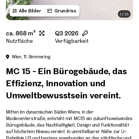
Alle Bilder
Grundriss
1
/
13
Vorname
ca. 868 m²
Q3 2026
Nachname
Nutzfläche
Verfügbarkeit
Wien, 11. Simmering
E-Mail Adresse
MC 15 - Ein Bürogebäude, das
Effizienz, Innovation und
Telefonnummer
(option
Umweltbewusstsein vereint.
Rückruf-Service
(optiona
Mitten im dynamischen Süden Wiens, in der
Ich habe die AGB und Daten
Modecenterstraße, entsteht mit MC15 ein zukunftsweisendes
Bürogebäude, das Nachhaltigkeit, Design und Funktionalität
Ich möchte regelmäßig über 
auf höchstem Niveau vereint. In unmittelbarer Nähe zur U-
GmbH die angegebenen Daten
Bahnlinie U3 und bestens angebunden an das städtische und