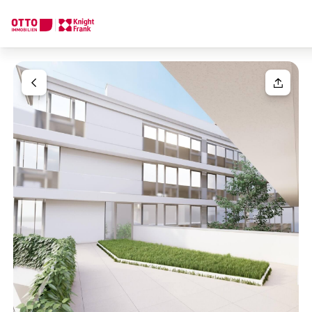
Wir finden Ihre
Traumimmobilie
Ihre Anfrage
Sagen Sie uns was Sie suchen und wir finden Ihre Traumimmobil
Wie möchten Sie uns kontaktieren?
Ihre Nachricht
(optiona
Online
Immobilie konfigurieren & finden lassen
Direkte:r Ansprechpartner:in
Anrede
Anrufen oder Rückruf vereinbaren
Bitte wählen
Titel
(optional)