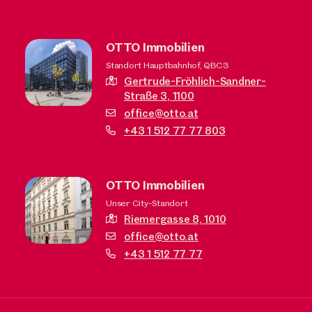
OTTO Immobilien
Standort Hauptbahnhof, QBC3
Gertrude-Fröhlich-Sandner-
Straße 3,
1100
office@otto.at
+43 1 512 77 77 803
OTTO Immobilien
Unser City-Standort
Riemergasse 8,
1010
office@otto.at
+43 1 512 77 77