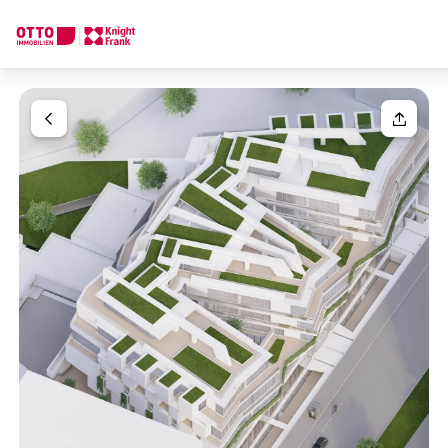
Wir finden Ihre
Traumimmobilie
Ihre Anfrage
Sagen Sie uns was Sie suchen und wir finden Ihre Traumimmobil
Wie möchten Sie uns kontaktieren?
Ihre Nachricht
(optiona
Online
Immobilie konfigurieren & finden lassen
Direkte:r Ansprechpartner:in
Anrede
Anrufen oder Rückruf vereinbaren
Bitte wählen
Titel
(optional)