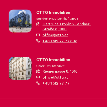
OTTO Immobilien
Standort Hauptbahnhof, QBC3
Gertrude-Fröhlich-Sandner-
Straße 3,
1100
office@otto.at
+43 1 512 77 77 803
OTTO Immobilien
Unser City-Standort
Riemergasse 8,
1010
office@otto.at
+43 1 512 77 77