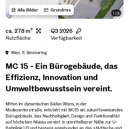
Alle Bilder
Grundriss
1
/
5
Vorname
ca. 278 m²
Q3 2026
Nachname
Nutzfläche
Verfügbarkeit
Wien, 11. Simmering
E-Mail Adresse
MC 15 - Ein Bürogebäude, das
Effizienz, Innovation und
Telefonnummer
(option
Umweltbewusstsein vereint.
Rückruf-Service
(optiona
Mitten im dynamischen Süden Wiens, in der
Ich habe die AGB und Daten
Modecenterstraße, entsteht mit MC15 ein zukunftsweisendes
Bürogebäude, das Nachhaltigkeit, Design und Funktionalität
Ich möchte regelmäßig über 
auf höchstem Niveau vereint. In unmittelbarer Nähe zur U-
GmbH die angegebenen Daten
Bahnlinie U3 und bestens angebunden an das städtische und