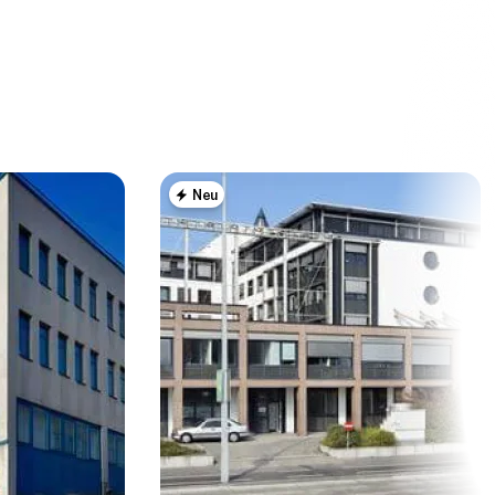
Neu
es zum
ng eines