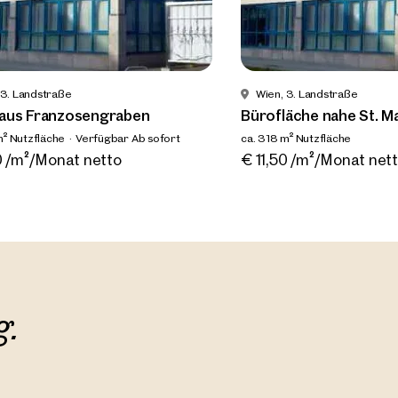
 3. Landstraße
Wien, 3. Landstraße
aus Franzosengraben
Bürofläche nahe St. M
m² Nutzfläche
Verfügbar Ab sofort
ca. 318 m² Nutzfläche
Verfügbar Nach Vereinbaru
0 /m²/Monat netto
€ 11,50 /m²/Monat net
g.
ilien
r Nähe