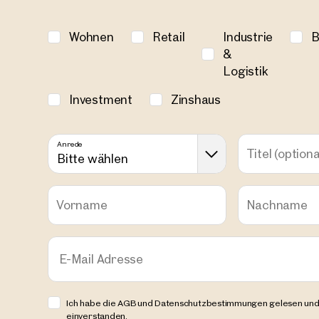
Wohnen
Retail
Industrie
B
&
Logistik
Wien, 
Büroha
Investment
Zinshaus
ca. 926 m
€ 11,5
Anrede
Titel
(optiona
Bitte wählen
Vorname
Nachname
E-Mail Adresse
Ich habe die AGB und Datenschutzbestimmungen gelesen und
einverstanden.