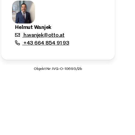
Helmut Wanjek
h.wanjek@otto.at
+43 664 854 91 93
Objekt Nr. IVG-O-10693/2b