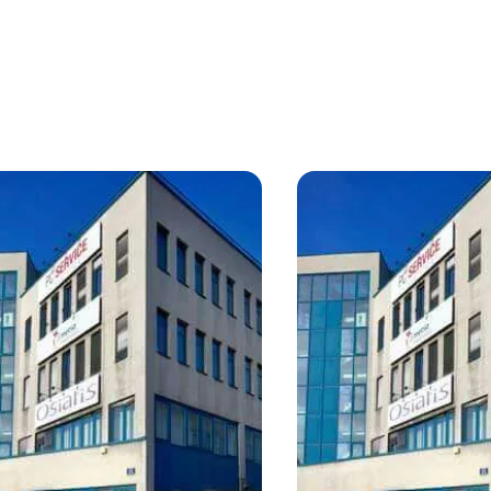
Direkte:r Ansprechpartner:in
 Adresse
Anrufen oder Rückruf vereinbaren
onnummer
(optional)
kruf-Service
(optional)
abe die AGB und Datenschutzbestimmungen gelesen und erkläre mich damit
standen.
öchte regelmäßig über neue Publikationen, Angebote, Einladungen und Updat
lienmarkt informiert werden und erteile durch Klick auf die Checkbox meine
lligung, dass die OTTO Immobilien GmbH die angegebenen Daten zur Versendu
-Newsletters an mich verwendet.
(optional)
Anfrage Absenden