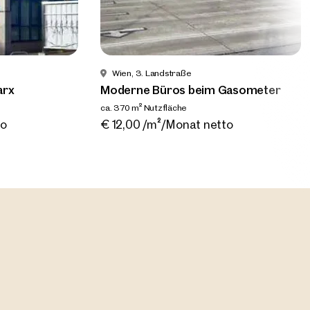
Wien, 3. Landstraße
arx
Moderne Büros beim Gasometer
ca. 370 m² Nutzfläche
ng
Verfügbar Nach Vereinbarung
to
€ 12,00 /m²/Monat netto