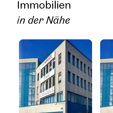
Immobilien
E-Mail
in der Nähe
Telef
Rüc
Ich h
einver
Ich m
Immobi
Einwi
E-Mail