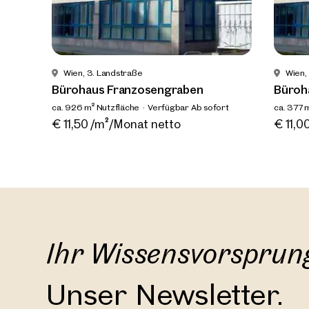
Wien, 3. Landstraße
Wien,
Bürohaus Franzosengraben
Büroh
ca. 926 m² Nutzfläche
Verfügbar Ab sofort
ca. 377 
€ 11,50 /m²/Monat netto
€ 11,0
Ihr Wissensvorsprun
Immob
Unser Newsletter.
in de