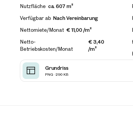
ca. 607 m²
Nutzfläche
Nach Vereinbarung
Verfügbar ab
€ 11,00 /m²
Nettomiete/Monat
Ihre
€ 3,40
Netto-
Wir 
/m²
Betriebskosten/Monat
Ihre N
Trau
Grundriss
PNG · 290 KB
Sagen S
über 2.
Wie m
Anrede
Bitte 
Vorna