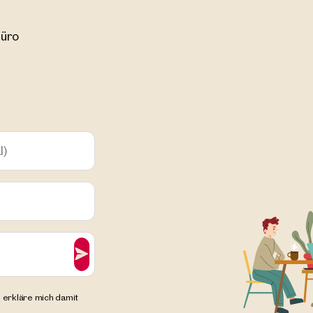
üro
3. Landstraße
Wien, 3. Landstraße
us Franzosengraben
Bürohaus Franzosengr
² Nutzfläche
Verfügbar Ab sofort
ca. 377 m² Nutzfläche
Verfügba
0 /m²/Monat netto
€ 11,00 /m²/Monat netto
l)
 erkläre mich damit