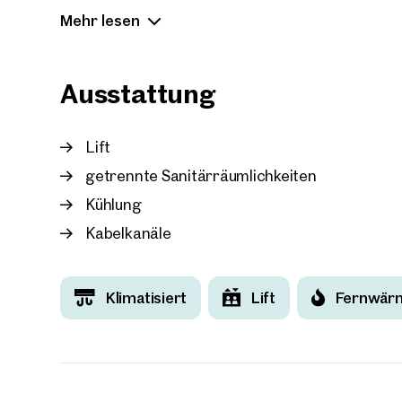
Mehr lesen
Hauseigene Stellplätze können, je nach Verfügba
Außenbereich angemietet werden. Anlieferungsb
Ausstattung
Lift
getrennte Sanitärräumlichkeiten
Kühlung
Kabelkanäle
Klimatisiert
Lift
Fernwär