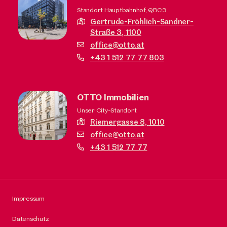
Standort Hauptbahnhof, QBC3
Gertrude-Fröhlich-Sandner-
Straße 3,
1100
office@otto.at
+43 1 512 77 77 803
OTTO Immobilien
Unser City-Standort
Riemergasse 8,
1010
office@otto.at
+43 1 512 77 77
Impressum
Datenschutz