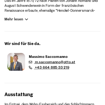
Das im Jahre 1871/72 nach Plänen von Johann Romano und
August Schwendenwein in Form der französischen
Renaissance erbaute, ehemalige "Henckel-Donnersmarck-
Palais" steht, wie viele der Ringstraßenbauten, unter
Mehr lesen
Denkmalschutz und bietet Bewohnern luxuriöses Wohnen mit
historischem Charme.
Ergänzend steht den Eigentümern der insgesamt 12
exklusiven Wohnungen der Service des im Palais
Wir sind für Sie da.
untergebrachten 5 Sterne plus Boutique Hotels ALMANAC
VIENNA zur Verfügung.
Massimo Saccomanno
Mit imposanter Raumhöhe von 4,60 m und Ausrichtung in die
m.saccomanno@otto.at
Hegelgasse und in den Innenhof bietet die stilvolle und
+43 664 885 33 219
gemütliche Wohnung auf rund 200 m² Wohnfläche folgende
Raumaufteilung:
Vom geräumigen Entrée gelangt man zum großzügigen
Immobilien
Wohnsalon mit einer offenen Küche und einem Essbereich
in der Nähe
Ausstattung
sowie dem Aufgang zur Galerie, die sich perfekt als privater
Arbeitsbereich oder zur Einrichtung einer Bibliothek anbietet.
Zwei Schlafzimmer mit Bädern en Suite, ein Schrankraum,
Im Entreé, dem Wohn-Essbereich und den Schlafzimmern