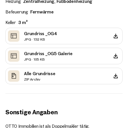
Heizung
Zentralheizung, Fußbodenheizung
Befeuerung
Fernwärme
Keller
3 m²
Grundriss _OG4
JPG · 132 KB
Grundriss _OG5 Galerie
JPG · 105 KB
Alle Grundrisse
ZIP Archiv
Sonstige Angaben
OTTO Immobilien ist als Doppelmakler tätig.