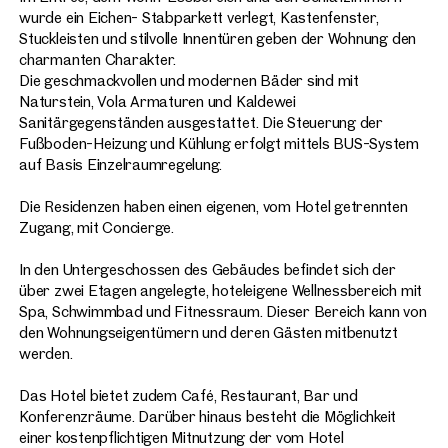
zwei Abstellräume und ein Gäste-WC komplettieren die
wurde ein Eichen- Stabparkett verlegt, Kastenfenster,
Wien, 1. Innere Stadt
Wohnung.
Stuckleisten und stilvolle Innentüren geben der Wohnung den
Private Palaisresidenz mi
Der ca. 20 m² große Balkon zum Innenhof ist über den
charmanten Charakter.
Stadtparkblick und Fünf 
Vorraum begehbar.
Die geschmackvollen und modernen Bäder sind mit
Komfort
Naturstein, Vola Armaturen und Kaldewei
Einziehen und genießen - freuen Sie sich auf eine elegante
Sanitärgegenständen ausgestattet. Die Steuerung der
274 m²
5 Zimmer
Balkon
Verfügbar nach Vereinbarung
Wohnung in einer der repräsentativsten Ringstraßenbauten
Fußboden-Heizung und Kühlung erfolgt mittels BUS-System
€ 9.900.000
Wiens.
auf Basis Einzelraumregelung.
Die Residenzen haben einen eigenen, vom Hotel getrennten
Zugang, mit Concierge.
In den Untergeschossen des Gebäudes befindet sich der
über zwei Etagen angelegte, hoteleigene Wellnessbereich mit
Spa, Schwimmbad und Fitnessraum. Dieser Bereich kann von
den Wohnungseigentümern und deren Gästen mitbenutzt
werden.
Das Hotel bietet zudem Café, Restaurant, Bar und
Konferenzräume. Darüber hinaus besteht die Möglichkeit
einer kostenpflichtigen Mitnutzung der vom Hotel