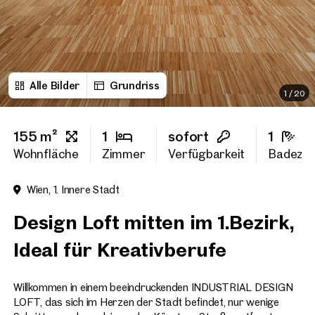
Vorname
Alle Bilder
Grundriss
Nachname
1
/
20
155 m²
1
sofort
1
E-Mail Adresse
Wohnfläche
Zimmer
Verfügbarkeit
Badezi
Wien, 1. Innere Stadt
Telefonnummer
(option
Design Loft mitten im 1.Bezirk,
Rückruf-Service
(optiona
Ideal für Kreativberufe
Ich habe die AGB und Daten
Willkommen in einem beeindruckenden INDUSTRIAL DESIGN
Ich möchte regelmäßig über 
GmbH die angegebenen Daten
LOFT, das sich im Herzen der Stadt befindet, nur wenige