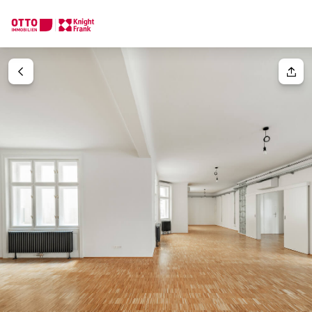
Wir finden Ihre
Traumimmobilie
Ihre Anfrage
Sagen Sie uns was Sie suchen und wir finden Ihre Traumimmobil
Wie möchten Sie uns kontaktieren?
Ihre Nachricht
(optiona
Online
Immobilie konfigurieren & finden lassen
Direkte:r Ansprechpartner:in
Anrede
Anrufen oder Rückruf vereinbaren
Bitte wählen
Titel
(optional)