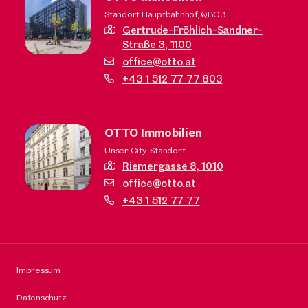
Standort Hauptbahnhof, QBC3
Gertrude-Fröhlich-Sandner-
Straße 3,
1100
office@otto.at
+43 1 512 77 77 803
OTTO Immobilien
Unser City-Standort
Riemergasse 8,
1010
office@otto.at
+43 1 512 77 77
Impressum
Datenschutz