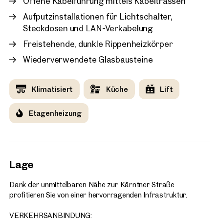
Offene Kabelführung mittels Kabeltrassen
offenes Loft-Konzept mit funktionalen Nebenräumen zu
Aufputzinstallationen für Lichtschalter,
Wien, 1. Innere Stadt
schaffen.
Steckdosen und LAN-Verkabelung
Altbaujuwel in absoluter
Zusätzlich sorgt eine Klimaanlage für angenehme
194 m²
3 Zimmer
Freistehende, dunkle Rippenheizkörper
Verfügbar nach Vereinbarung
Temperaturen. Die Wohnung befindet sich in ruhiger Hoflage.
Preis auf Anfrage
Wiederverwendete Glasbausteine
Die Wohnung bietet zudem die Möglichkeit, teilweise als Büro
genutzt zu werden. Für einen potenziellen Serverraum
Klimatisiert
Küche
Lift
wurden bereits die notwendigen Klimaleitungen für ein
zusätzliches Klimagerät vorbereitet.
Etagenheizung
Lage
Dank der unmittelbaren Nähe zur Kärntner Straße
profitieren Sie von einer hervorragenden Infrastruktur.
VERKEHRSANBINDUNG: