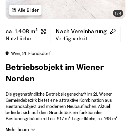
Alle Bilder
1
/
4
Vorname
ca. 1.408 m²
Nach Vereinbarung
2
Nachname
Nutzfläche
Verfügbarkeit
To
Wien, 21. Floridsdorf
E-Mail Adresse
Betriebsobjekt im Wiener
Norden
Telefonnummer
(option
Die gegenständliche Betriebsliegenschaft im 21. Wiener
Rückruf-Service
(optiona
Gemeindebezirk bietet eine attraktive Kombination aus
Bestandsobjekt und modernen Neubauflächen. Aktuell
Ich habe die AGB und Daten
befindet sich auf dem Grundstück ein funktionales
Bestandsgebäude mit ca. 617 m² Lagerfläche, ca. 168 m²
Ich möchte regelmäßig über 
Servicefläche, ca. 50 m² Werkstatt und ca. 270 m²
GmbH die angegebenen Daten
Mehr lesen
Bürofläche, welches kurzfristig anmietbar ist.