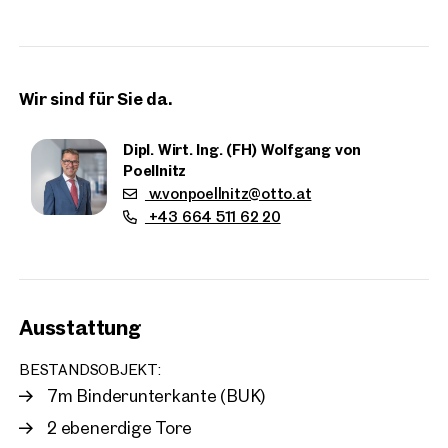
Die Liegenschaft umfasst Lager- und Hallenflächen,
moderne Büroflächen sowie Service- und Betriebsflächen
und wird durch großzügige Rangier- und
Wir sind für Sie da.
Manipulationsflächen sowie befestigte Freiflächen ergänzt.
Diese Kombination ermöglicht eine effiziente betriebliche
Nutzung und bietet langfristige Entwicklungsperspektiven.
Dipl. Wirt. Ing. (FH) Wolfgang von
Poellnitz
w.vonpoellnitz@otto.at
+43 664 511 62 20
Ausstattung
Immobilien
BESTANDSOBJEKT:
in der Nähe
7m Binderunterkante (BUK)
2 ebenerdige Tore