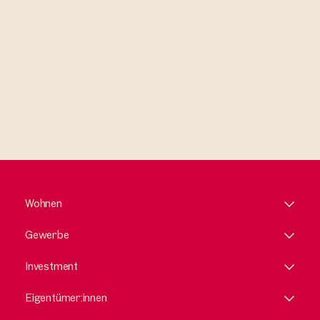
erkläre mich damit einverstanden.
Wohnen
Gewerbe
Investment
Eigentümer:innen