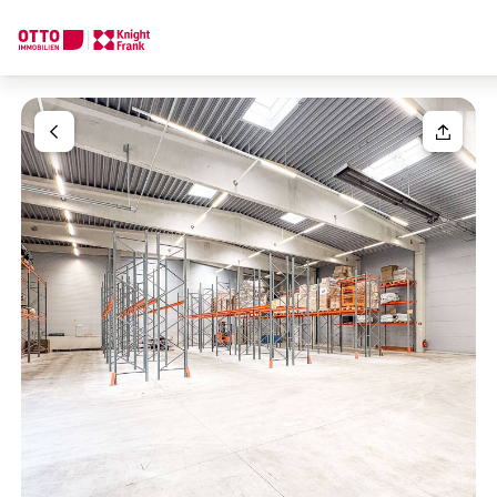
Wir finden Ihre
Traumimmobilie
Ihre Anfrage
Sagen Sie uns was Sie suchen und wir finden Ihre Traumimmobil
Wie möchten Sie uns kontaktieren?
Ihre Nachricht
(optiona
Online
Immobilie konfigurieren & finden lassen
Direkte:r Ansprechpartner:in
Anrede
Anrufen oder Rückruf vereinbaren
Bitte wählen
Titel
(optional)