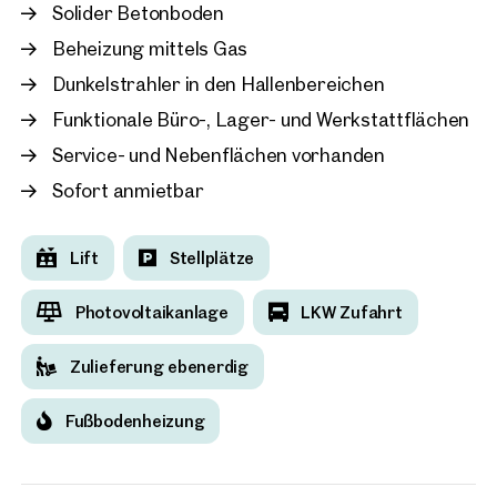
Solider Betonboden
Wien, 21. Floridsdorf
Beheizung mittels Gas
Neubau Betriebsobjekt i
Dunkelstrahler in den Hallenbereichen
Norden
ca. 780 m² Nutzfläche
Funktionale Büro-, Lager- und Werkstattflächen
Verfügbar Nach Vereinbarun
Preis auf Anfrage
Service- und Nebenflächen vorhanden
Sofort anmietbar
Lift
Stellplätze
Photovoltaikanlage
LKW Zufahrt
Zulieferung ebenerdig
Fußbodenheizung