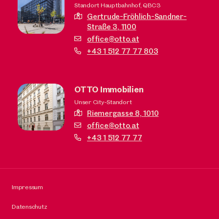
Standort Hauptbahnhof, QBC3
Gertrude-Fröhlich-Sandner-
Straße 3,
1100
office@otto.at
+43 1 512 77 77 803
OTTO Immobilien
Unser City-Standort
Riemergasse 8,
1010
office@otto.at
+43 1 512 77 77
Impressum
Datenschutz