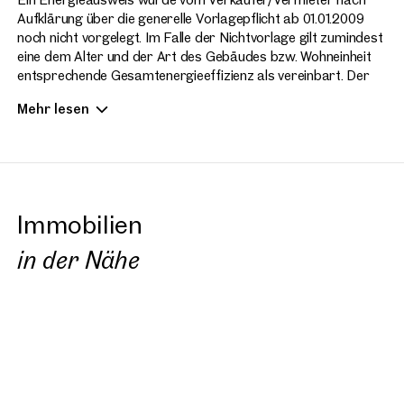
Aufklärung über die generelle Vorlagepflicht ab 01.01.2009
noch nicht vorgelegt. Im Falle der Nichtvorlage gilt zumindest
eine dem Alter und der Art des Gebäudes bzw. Wohneinheit
entsprechende Gesamtenergieeffizienz als vereinbart. Der
vermittelnde Makler übernimmt keinerlei Gewähr oder
Mehr lesen
Haftung für die tatsächliche Energieeffizienz des Gebäudes
bzw. der Wohneinheit .
OTTO Immoblien ist als Doppelmakler tätig.
Staging (c) spotless agency
Immobilien
in der Nähe