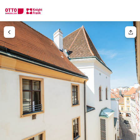
Wir finden Ihre
Traumimmobilie
Ihre Anfrage
Sagen Sie uns was Sie suchen und wir finden Ihre Traumimmobil
Wie möchten Sie uns kontaktieren?
Ihre Nachricht
(optiona
Online
Immobilie konfigurieren & finden lassen
Direkte:r Ansprechpartner:in
Anrede
Anrufen oder Rückruf vereinbaren
Bitte wählen
Titel
(optional)