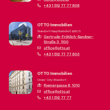
+43 1 512 77 77 808
OTTO Immobilien
Standort Hauptbahnhof, QBC3
Gertrude-Fröhlich-Sandner-
Straße 3,
1100
office@otto.at
+43 1 512 77 77 803
OTTO Immobilien
Unser City-Standort
Riemergasse 8,
1010
office@otto.at
+43 1 512 77 77