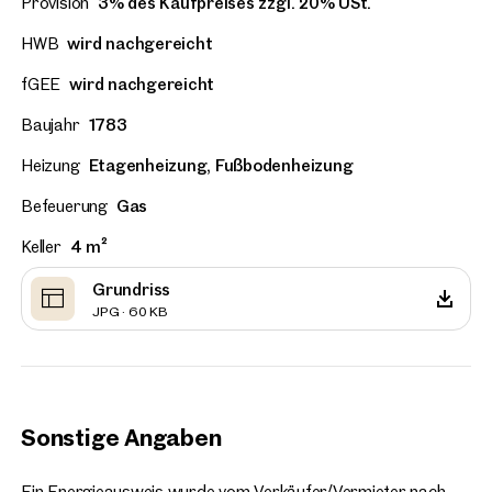
Provision
3% des Kaufpreises zzgl. 20% USt.
HWB
wird nachgereicht
fGEE
wird nachgereicht
Baujahr
1783
Heizung
Etagenheizung, Fußbodenheizung
Befeuerung
Gas
Keller
4 m²
Grundriss
JPG · 60 KB
Sonstige Angaben
Ein Energieausweis wurde vom Verkäufer/Vermieter nach