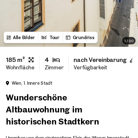
Vorname
Alle Bilder
Tour
Grundriss
Nachname
1
/
20
185 m²
4
nach Vereinbarung
E-Mail Adresse
Wohnfläche
Zimmer
Verfügbarkeit
Wien, 1. Innere Stadt
Telefonnummer
(option
Wunderschöne
Rückruf-Service
(optiona
Altbauwohnung im
Ich habe die AGB und Daten
historischen Stadtkern
Ich möchte regelmäßig über 
GmbH die angegebenen Daten
Umgeben von dem einzigartigen Flair der Wiener Innenstadt,