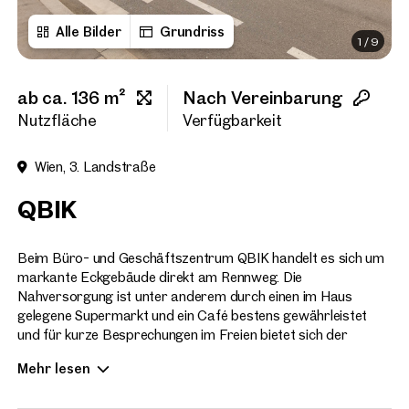
Alle Bilder
Grundriss
1
/
9
Titel
(optional)
ab ca. 136 m²
Nach Vereinbarung
Vorname
Nutzfläche
Verfügbarkeit
Wien, 3. Landstraße
Nachname
QBIK
E-Mail Adresse
Beim Büro- und Geschäftszentrum QBIK handelt es sich um
markante Eckgebäude direkt am Rennweg. Die
Nahversorgung ist unter anderem durch einen im Haus
gelegene Supermarkt und ein Café bestens gewährleistet
Telefonnummer
(option
und für kurze Besprechungen im Freien bietet sich der
begrünte Innenhof an.
Rückruf-Service
(optiona
Mehr lesen
In der hauseigenen Tiefgarage stehen ausreichend
Stellplätze zur Verfügung und die Einfahrt liegt direkt an der
Ich habe die AGB und Daten