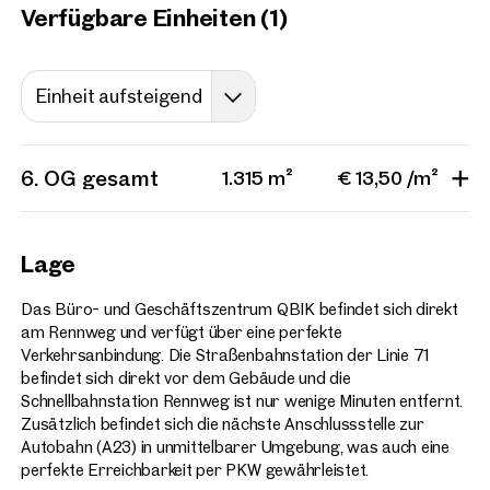
Projekte
Verfügbare Einheiten (1)
Einheit aufsteigend
Wien, 7. Neubau
LOFT Bürogebäude Mariah
7 Einheiten
ab ca. 320 m²
6. OG gesamt
1.315 m²
€ 13,50 /m²
Verfügbar Nach Vereinbarun
Lage
Das Büro- und Geschäftszentrum QBIK befindet sich direkt
am Rennweg und verfügt über eine perfekte
Verkehrsanbindung. Die Straßenbahnstation der Linie 71
befindet sich direkt vor dem Gebäude und die
Schnellbahnstation Rennweg ist nur wenige Minuten entfernt.
Zusätzlich befindet sich die nächste Anschlussstelle zur
Autobahn (A23) in unmittelbarer Umgebung, was auch eine
perfekte Erreichbarkeit per PKW gewährleistet.