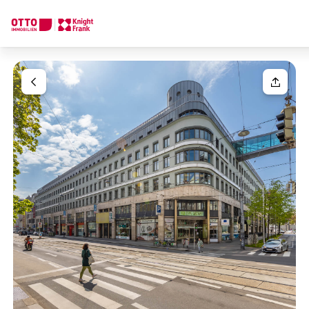
Wir finden Ihre
Traumimmobilie
Ihre Anfrage
Sagen Sie uns was Sie suchen und wir finden Ihre Traumimmobil
Wie möchten Sie uns kontaktieren?
Einheit(en)
Bitte wählen
Online
Immobilie konfigurieren & finden lassen
Ihre Nachricht
(optiona
Direkte:r Ansprechpartner:in
Anrufen oder Rückruf vereinbaren
Anrede
Bitte wählen