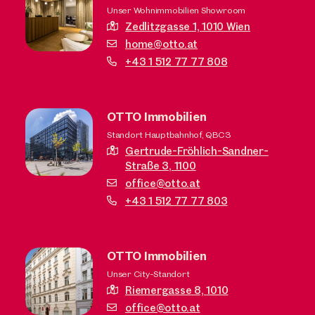
Unser Wohnimmobilien Showroom
Zedlitzgasse 1,
1010 Wien
home@otto.at
+43 1 512 77 77 808
OTTO Immobilien
Standort Hauptbahnhof, QBC3
Gertrude-Fröhlich-Sandner-
Straße 3,
1100
office@otto.at
+43 1 512 77 77 803
OTTO Immobilien
Unser City-Standort
Riemergasse 8,
1010
office@otto.at