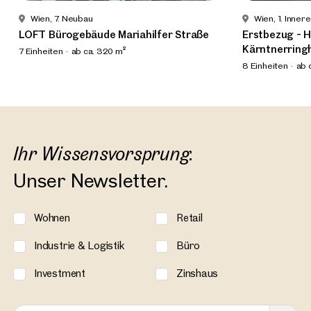
Wien, 7. Neubau
Wien, 1. Inner
LOFT Bürogebäude Mariahilfer Straße
Erstbezug - H
Kärntnerring
7 Einheiten
ab ca. 320 m²
Verfügbar Nach Vereinbarung
8 Einheiten
ab 
Verfügbar Nac
Ihr Wissensvorsprung.
Unser Newsletter.
Wohnen
Retail
Industrie & Logistik
Büro
Investment
Zinshaus