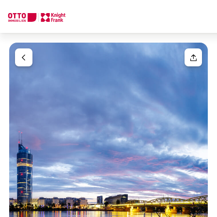
Wir finden Ihre
Traumimmobilie
Ihre Anfrage
Sagen Sie uns was Sie suchen und wir finden Ihre Traumimmobil
Wie möchten Sie uns kontaktieren?
Einheit(en)
Bitte wählen
Online
Immobilie konfigurieren & finden lassen
Ihre Nachricht
(optiona
Direkte:r Ansprechpartner:in
Anrufen oder Rückruf vereinbaren
Anrede
Bitte wählen