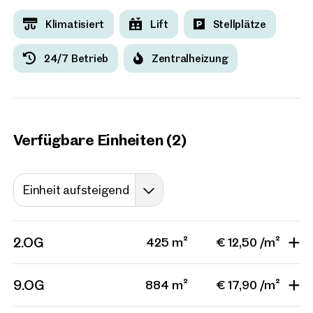
Projekte
Klimatisiert
Lift
Stellplätze
24/7 Betrieb
Zentralheizung
Wien, 7. Neubau
LOFT Bürogebäude Mariah
7 Einheiten
ab ca. 320 m²
Verfügbar Nach Vereinbarun
Verfügbare Einheiten (2)
Einheit aufsteigend
2.OG
425 m²
€ 12,50 /m²
9.OG
884 m²
€ 17,90 /m²