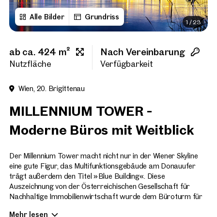
Alle Bilder
Grundriss
1
/
23
Titel
(optional)
ab ca. 424 m²
Nach Vereinbarung
Vorname
Nutzfläche
Verfügbarkeit
Wien, 20. Brigittenau
Nachname
MILLENNIUM TOWER -
Moderne Büros mit Weitblick
E-Mail Adresse
Der Millennium Tower macht nicht nur in der Wiener Skyline
eine gute Figur, das Multifunktionsgebäude am Donauufer
Telefonnummer
(option
trägt außerdem den Titel » Blue Building «. Diese
Auszeichnung von der Österreichischen Gesellschaft für
Rückruf-Service
(optiona
Nachhaltige Immobilienwirtschaft wurde dem Büroturm für
sein nachhaltiges Energiekonzept, aber auch für die
Ich habe die AGB und Daten
Mehr lesen
Raumnutzung im gesamten Gebäude verliehen.