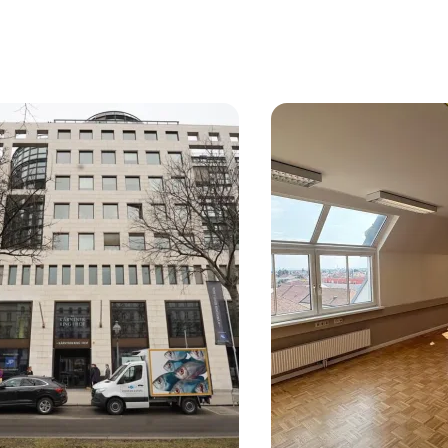
kte
7. Neubau
Wien, 1. Innere Stadt
ürogebäude Mariahilfer
Erstbezug - High-Class
Büroflächen im Kärntne
en
ab ca. 320 m²
8 Einheiten
ab ca. 99 m²
bar Nach Vereinbarung
Verfügbar Nach Vereinbarung