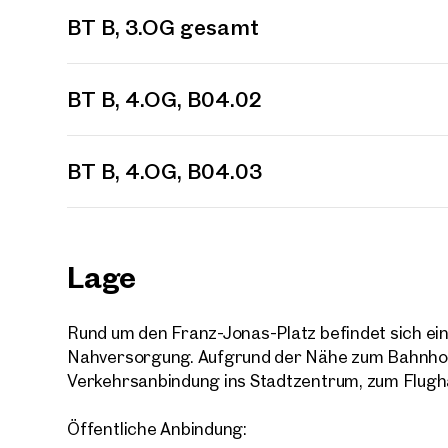
BT B, 3.OG gesamt
Ihre
BT B, 4.OG, B04.02
Einheit(e
Wir 
Bitte 
BT B, 4.OG, B04.03
Trau
Ihre N
Lage
Sagen S
über 2.
Wie m
Rund um den Franz-Jonas-Platz befindet sich ei
Nahversorgung. Aufgrund der Nähe zum Bahnhof F
Anrede
Verkehrsanbindung ins Stadtzentrum, zum Flug
Bitte 
Öffentliche Anbindung: