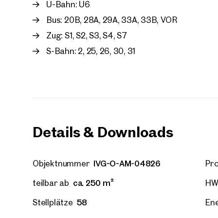
Vorna
U-Bahn: U6
Bus: 20B, 28A, 29A, 33A, 33B, VOR
Zug: S1, S2, S3, S4, S7
E-Mail
S-Bahn: 2, 25, 26, 30, 31
Telef
Rüc
Ich h
Details & Downloads
einver
Ich m
Immobi
Einwi
IVG-O-AM-04826
Objektnummer
Pro
E-Mail
ca. 250 m²
teilbar ab
HW
58
Stellplätze
Ene