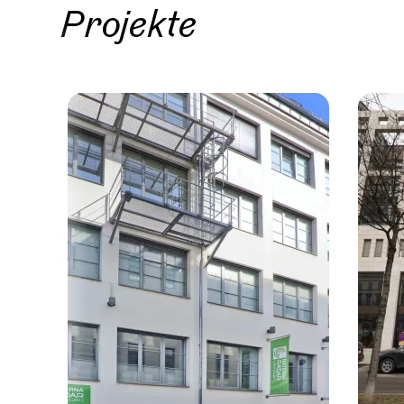
Projekte
Proje
Wien, 
LOFT B
Straße
7 Einheit
Verfüg