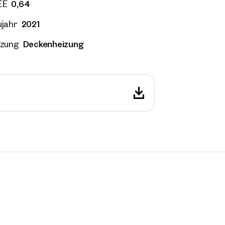
0,64
EE
2021
jahr
Deckenheizung
izung
re