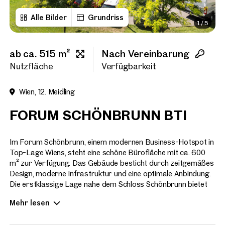
Alle Bilder
Grundriss
1
/
5
Titel
(optional)
ab ca. 515 m²
Nach Vereinbarung
Vorname
Nutzfläche
Verfügbarkeit
Wien, 12. Meidling
Nachname
FORUM SCHÖNBRUNN BTI
E-Mail Adresse
Im Forum Schönbrunn, einem modernen Business-Hotspot in
Top-Lage Wiens, steht eine schöne Bürofläche mit ca. 600
m² zur Verfügung. Das Gebäude besticht durch zeitgemäßes
Design, moderne Infrastruktur und eine optimale Anbindung.
Telefonnummer
(option
Die erstklassige Lage nahe dem Schloss Schönbrunn bietet
eine perfekte Kombination aus urbaner Infrastruktur und
Rückruf-Service
(optiona
Mehr lesen
repräsentativem Ambiente.
Ich habe die AGB und Daten