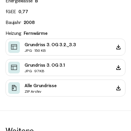
Energieklasse
B
fGEE
0,77
Baujahr
2008
Heizung
Fernwärme
Grundriss 3. OG 3.2._3.3
JPG · 150 KB
Grundriss 3. OG 3.1
JPG · 97 KB
Alle Grundrisse
ZIP Archiv
Weitere