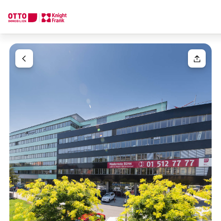
Wir finden Ihre
Traumimmobilie
Ihre Anfrage
Sagen Sie uns was Sie suchen und wir finden Ihre Traumimmobil
Wie möchten Sie uns kontaktieren?
Einheit(en)
Bitte wählen
Online
Immobilie konfigurieren & finden lassen
Ihre Nachricht
(optiona
Direkte:r Ansprechpartner:in
Anrufen oder Rückruf vereinbaren
Anrede
Bitte wählen