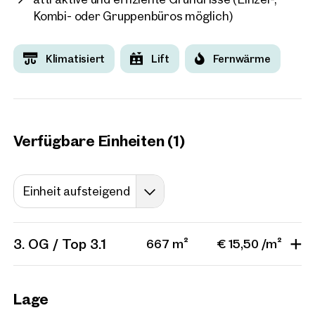
Projekte
Kombi- oder Gruppenbüros möglich)
Klimatisiert
Lift
Fernwärme
Wien, 7. Neubau
LOFT Bürogebäude Mariah
7 Einheiten
ab ca. 320 m²
Verfügbar Nach Vereinbarun
Verfügbare Einheiten (1)
Einheit aufsteigend
3. OG / Top 3.1
667 m²
€ 15,50 /m²
Lage