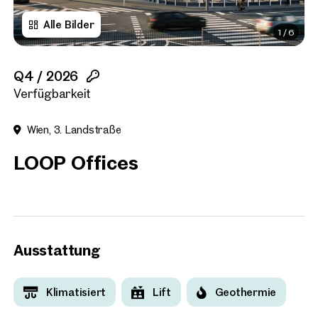
Alle Bilder
1
/
6
Titel
(optional)
Q4 / 2026
Vorname
Verfügbarkeit
Wien, 3. Landstraße
Nachname
LOOP Offices
E-Mail Adresse
Telefonnummer
(option
Ausstattung
Rückruf-Service
(optiona
Klimatisiert
Lift
Geothermie
Ich habe die AGB und Daten