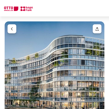
Wir finden Ihre
Traumimmobilie
Ihre Anfrage
Sagen Sie uns was Sie suchen und wir finden Ihre Traumimmobil
Wie möchten Sie uns kontaktieren?
Einheit(en)
Bitte wählen
Online
Immobilie konfigurieren & finden lassen
Ihre Nachricht
(optiona
Direkte:r Ansprechpartner:in
Anrufen oder Rückruf vereinbaren
Anrede
Bitte wählen