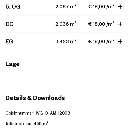
Projekte
5. OG
2.067 m²
€ 18,00 /m²
DG
2.036 m²
€ 18,00 /m²
Wien, 7. Neubau
LOFT Bürogebäude Mariah
EG
1.423 m²
€ 18,00 /m²
7 Einheiten
ab ca. 320 m²
Verfügbar Nach Vereinbarun
Lage
Details & Downloads
Objektnummer
IVG-O-AM-12093
teilbar ab
ca. 450 m²