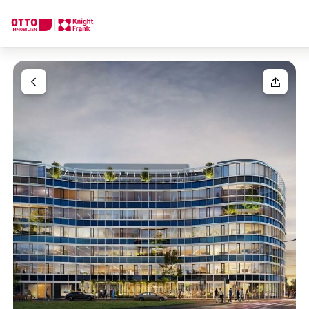
Wir finden Ihre
Traumimmobilie
Ihre Anfrage
Sagen Sie uns was Sie suchen und wir finden Ihre Traumimmobil
Wie möchten Sie uns kontaktieren?
Ihre Nachricht
(optiona
Online
Immobilie konfigurieren & finden lassen
Direkte:r Ansprechpartner:in
Anrede
Anrufen oder Rückruf vereinbaren
Bitte wählen
Titel
(optional)