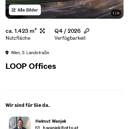
Alle Bilder
1
/
6
Vorname
ca. 1.423 m²
Q4 / 2026
Nachname
Nutzfläche
Verfügbarkeit
Wien, 3. Landstraße
E-Mail Adresse
LOOP Offices
Telefonnummer
(option
Rückruf-Service
(optiona
Wir sind für Sie da.
Ich habe die AGB und Daten
Ich möchte regelmäßig über 
Helmut Wanjek
GmbH die angegebenen Daten
h.wanjek@otto.at