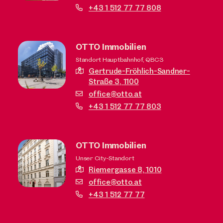
+43 1 512 77 77 808
OTTO Immobilien
Standort Hauptbahnhof, QBC3
Gertrude-Fröhlich-Sandner-
Straße 3,
1100
office@otto.at
+43 1 512 77 77 803
OTTO Immobilien
Unser City-Standort
Riemergasse 8,
1010
office@otto.at
+43 1 512 77 77