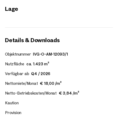
Lage
Wien, 3. Landstraße
LOOP Offices
ca. 2.137 m² Nutzfläche
Verfüg
€ 18,00 /m²/Monat netto
Details & Downloads
Objektnummer
IVG-O-AM-12093/1
Nutzfläche
ca. 1.423 m²
Verfügbar ab
Q4 / 2026
Nettomiete/Monat
€ 18,00 /m²
Netto-Betriebskosten/Monat
€ 3,84 /m²
Kaution
Provision