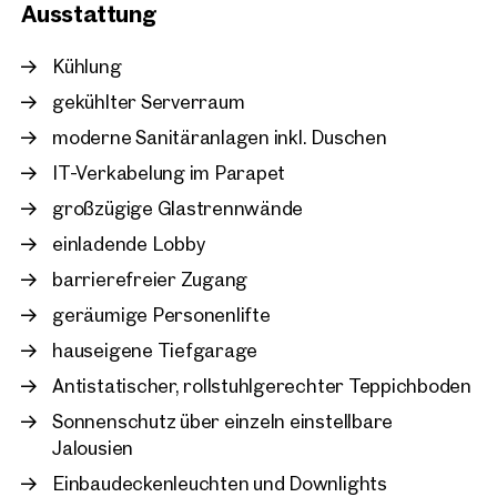
Ausstattung
Wien, 11. Simmering
Laborflächen im Süden W
Kühlung
ca. 567 m² Nutzfläche
gekühlter Serverraum
Verfügbar Nach Vereinbarun
€ 12,50 /m²/Monat netto
moderne Sanitäranlagen inkl. Duschen
IT-Verkabelung im Parapet
großzügige Glastrennwände
einladende Lobby
barrierefreier Zugang
geräumige Personenlifte
hauseigene Tiefgarage
Antistatischer, rollstuhlgerechter Teppichboden
Sonnenschutz über einzeln einstellbare
Jalousien
Einbaudeckenleuchten und Downlights