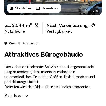
Alle Bilder
Grundriss
1
/
16
Vorname
ca. 3.044 m²
Nach Vereinbarung
Nachname
Nutzfläche
Verfügbarkeit
Wien, 11. Simmering
E-Mail Adresse
Attraktives Bürogebäude
Telefonnummer
(option
Das Gebäude Brehmstraße 12 bietet auf insgesamt acht
Etagen moderne, klimatisierte Büroflächen in
unterschiedlichen Grundriss-Größen; flexibel, modern und
Rückruf-Service
(optiona
perfekt ausgestattet.
Betreten wird das Objekt über ein kürzlich renoviertes,
Ich habe die AGB und Daten
repräsentatives Foyer. Zwei großzügig gestaltete
Mehr lesen
Personenlifte bringen Sie bequem zu Ihrer Fläche. Der üppig
Ich möchte regelmäßig über 
GmbH die angegebenen Daten
begrünte Innenhof lädt in den Pausen zum Verweilen ein und