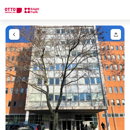
Wir finden Ihre
Traumimmobilie
Ihre Anfrage
Sagen Sie uns was Sie suchen und wir finden Ihre Traumimmobil
Wie möchten Sie uns kontaktieren?
Ihre Nachricht
(optiona
Online
Immobilie konfigurieren & finden lassen
Direkte:r Ansprechpartner:in
Anrede
Anrufen oder Rückruf vereinbaren
Bitte wählen
Titel
(optional)