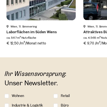
Wien, 11. Simmering
Wien, 11. Simm
Laborflächen im Süden Wiens
Attraktives 
ca. 567 m² Nutzfläche
ca. 4.565 m² Nut
Verfügbar Nach Vereinbarung
Verfügbar Nac
€ 12,50 /m²/Monat netto
€ 9,70 /m²/Mo
Ihr Wissensvorsprung.
Unser Newsletter.
Wohnen
Retail
Industrie & Logistik
Büro