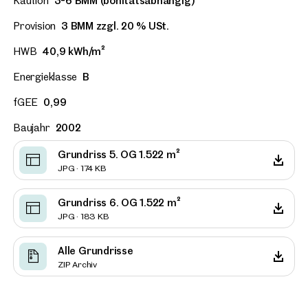
Kaution
3-6 BMM (bonitätsabhängig)
Provision
3 BMM zzgl. 20 % USt.
HWB
40,9 kWh/m²
Energieklasse
B
fGEE
0,99
Baujahr
2002
Grundriss 5. OG 1.522 m²
JPG · 174 KB
Grundriss 6. OG 1.522 m²
JPG · 183 KB
Alle Grundrisse
ZIP Archiv