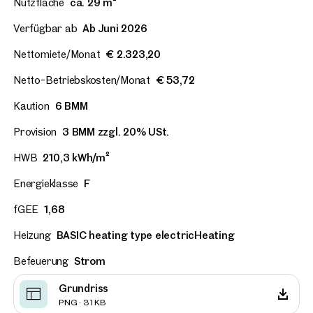
Nutzfläche
ca. 29 m²
Verfügbar ab
Ab Juni 2026
Nettomiete/Monat
€ 2.323,20
Netto-Betriebskosten/Monat
€ 53,72
Kaution
6 BMM
Provision
3 BMM zzgl. 20% USt.
HWB
210,3 kWh/m²
Energieklasse
F
fGEE
1,68
Heizung
BASIC heating type electricHeating
Befeuerung
Strom
Grundriss
PNG · 31 KB