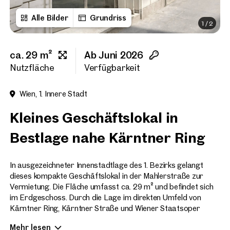
Alle Bilder
Grundriss
1
/
2
Vorname
ca. 29 m²
Ab Juni 2026
Nachname
Nutzfläche
Verfügbarkeit
Wien, 1. Innere Stadt
E-Mail Adresse
Kleines Geschäftslokal in
Bestlage nahe Kärntner Ring
Telefonnummer
(option
In ausgezeichneter Innenstadtlage des 1. Bezirks gelangt
Rückruf-Service
(optiona
dieses kompakte Geschäftslokal in der Mahlerstraße zur
Vermietung. Die Fläche umfasst ca. 29 m² und befindet sich
Ich habe die AGB und Daten
im Erdgeschoss. Durch die Lage im direkten Umfeld von
Kärntner Ring, Kärntner Straße und Wiener Staatsoper
Ich möchte regelmäßig über 
profitiert der Standort von einer sehr guten Sichtbarkeit
GmbH die angegebenen Daten
Mehr lesen
sowie einem hochwertigen, urbanen Umfeld.