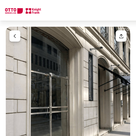
Wir finden Ihre
Traumimmobilie
Ihre Anfrage
Sagen Sie uns was Sie suchen und wir finden Ihre Traumimmobil
Wie möchten Sie uns kontaktieren?
Ihre Nachricht
(optiona
Online
Immobilie konfigurieren & finden lassen
Direkte:r Ansprechpartner:in
Anrede
Anrufen oder Rückruf vereinbaren
Bitte wählen
Titel
(optional)