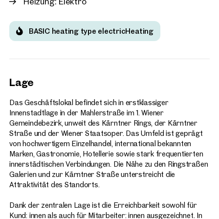
Heizung: Elektro
Wien, 1. Innere Stadt
Prachtvolle Geschäftsflä
BASIC heating type electricHeating
Erdödy-Fürstenberg
ca. 170 m² Nutzfläche
Verfügbar Nach Vereinbarun
€ 7.000,00 /Monat netto
Lage
Das Geschäftslokal befindet sich in erstklassiger
Innenstadtlage in der Mahlerstraße im 1. Wiener
Gemeindebezirk, unweit des Kärntner Rings, der Kärntner
Straße und der Wiener Staatsoper. Das Umfeld ist geprägt
von hochwertigem Einzelhandel, international bekannten
Marken, Gastronomie, Hotellerie sowie stark frequentierten
innerstädtischen Verbindungen. Die Nähe zu den Ringstraßen
Galerien und zur Kärntner Straße unterstreicht die
Attraktivität des Standorts.
Dank der zentralen Lage ist die Erreichbarkeit sowohl für
Kund: innen als auch für Mitarbeiter: innen ausgezeichnet. In