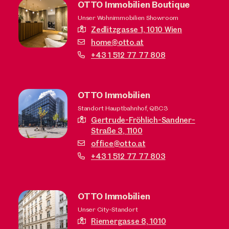
OTTO Immobilien Boutique
Unser Wohnimmobilien Showroom
Zedlitzgasse 1,
1010 Wien
home@otto.at
+43 1 512 77 77 808
OTTO Immobilien
Standort Hauptbahnhof, QBC3
Gertrude-Fröhlich-Sandner-
Straße 3,
1100
office@otto.at
+43 1 512 77 77 803
OTTO Immobilien
Unser City-Standort
Riemergasse 8,
1010