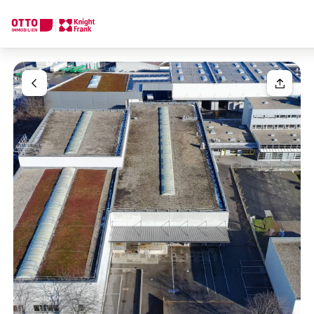
Wir finden Ihre
Traumimmobilie
Ihre Anfrage
Sagen Sie uns was Sie suchen und wir finden Ihre Traumimmobil
Wie möchten Sie uns kontaktieren?
Einheit(en)
Bitte wählen
Online
Immobilie konfigurieren & finden lassen
Ihre Nachricht
(optiona
Direkte:r Ansprechpartner:in
Anrufen oder Rückruf vereinbaren
Anrede
Bitte wählen