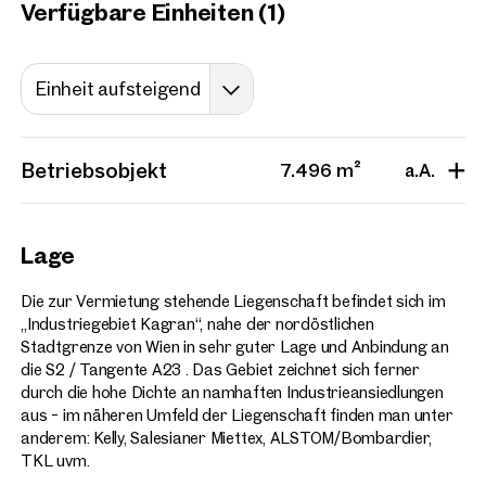
Verfügbare Einheiten (1)
Projekte
Einheit aufsteigend
2232, Deutsch-Wagram
Entwicklungsareal mit
Bestandgebäuden im nörd
Betriebsobjekt
7.496 m²
a.A.
Wiener Umland
Verfügbar
Lage
Die zur Vermietung stehende Liegenschaft befindet sich im
„Industriegebiet Kagran“, nahe der nordöstlichen
Stadtgrenze von Wien in sehr guter Lage und Anbindung an
die S2 / Tangente A23 . Das Gebiet zeichnet sich ferner
durch die hohe Dichte an namhaften Industrieansiedlungen
aus - im näheren Umfeld der Liegenschaft finden man unter
anderem: Kelly, Salesianer Miettex, ALSTOM/Bombardier,
TKL uvm.