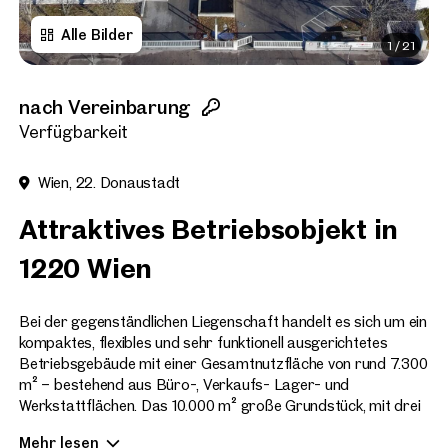
Alle Bilder
1
/
21
Titel
(optional)
nach Vereinbarung
Vorname
Verfügbarkeit
Wien, 22. Donaustadt
Nachname
Attraktives Betriebsobjekt in
1220 Wien
E-Mail Adresse
Bei der gegenständlichen Liegenschaft handelt es sich um ein
kompaktes, flexibles und sehr funktionell ausgerichtetes
Telefonnummer
(option
Betriebsgebäude mit einer Gesamtnutzfläche von rund 7.300
m² – bestehend aus Büro-, Verkaufs- Lager- und
Rückruf-Service
(optiona
Werkstattflächen. Das 10.000 m² große Grundstück, mit drei
Zufahrtsmöglichkeiten, bietet insgesamt 36 Stellplätze.
Ich habe die AGB und Daten
Mehr lesen