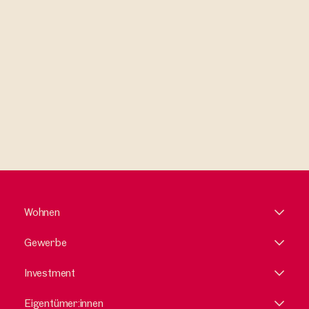
Ich habe die AGB und Datenschutzbestimmungen gelesen und
erkläre mich damit einverstanden.
Wohnen
Gewerbe
Investment
Eigentümer:innen