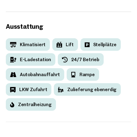
1.657,72 m² Büroflächen
Ich möchte regelmäßig über 
286,16 m² Schauraum-/ Verkaufsfläche
GmbH die angegebenen Daten
330,30 m² Werkstattflächen / Servicebereiche
Ausstattung
5.029,63 m² Lagerflächen
36 Pkw-Stellplätze
Klimatisiert
Lift
Stellplätze
E-Ladestation
24/7 Betrieb
Autobahnauffahrt
Rampe
LKW Zufahrt
Zulieferung ebenerdig
Zentralheizung
Weitere