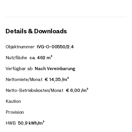
Wien, 3. Landstraße
Einfach prachtvoll!
ca. 360 m² Nutzfläche
Verfügbar Nach Vereinbarun
Details & Downloads
€ 16,50 /m²/Monat netto
Objektnummer
IVG-O-00550/2.4
Nutzfläche
ca. 462 m²
Verfügbar ab
Nach Vereinbarung
Nettomiete/Monat
€ 14,35 /m²
Netto-Betriebskosten/Monat
€ 6,00 /m²
Kaution
Provision
HWB
50,9 kWh/m²