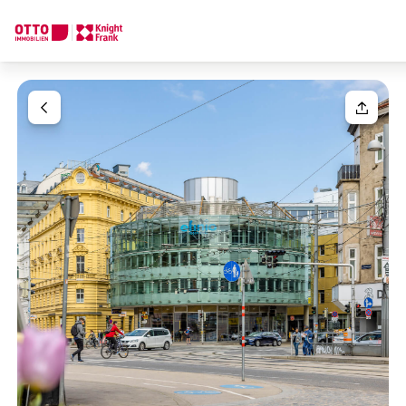
Wir finden Ihre
Traumimmobilie
Ihre Anfrage
Sagen Sie uns was Sie suchen und wir finden Ihre Traumimmobil
Wie möchten Sie uns kontaktieren?
Ihre Nachricht
(optiona
Online
Immobilie konfigurieren & finden lassen
Direkte:r Ansprechpartner:in
Anrede
Anrufen oder Rückruf vereinbaren
Bitte wählen
Titel
(optional)