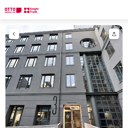
Wir finden Ihre
Traumimmobilie
Ihre Anfrage
Sagen Sie uns was Sie suchen und wir finden Ihre Traumimmobil
Wie möchten Sie uns kontaktieren?
Ihre Nachricht
(optiona
Online
Immobilie konfigurieren & finden lassen
Direkte:r Ansprechpartner:in
Anrede
Anrufen oder Rückruf vereinbaren
Bitte wählen
Titel
(optional)