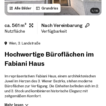
Alle Bilder
Grundriss
1
/
15
Vorname
ca. 561 m²
Nach Vereinbarung
Nachname
Nutzfläche
Verfügbarkeit
Wien, 3. Landstraße
E-Mail Adresse
Hochwertige Büroflächen im
Fabiani Haus
Telefonnummer
(option
Im repräsentativen Fabiani Haus, einem architektonischen
Rückruf-Service
(optiona
Juwel im Herzen des 3. Wiener Bezirks, stehen moderne
Büroflächen zur Verfügung. Die Einheiten befinden sich im 2.
Ich habe die AGB und Daten
und 3. Stock und kombinieren historische Eleganz mit
zeitgemäßem Komfort.
Ich möchte regelmäßig über 
GmbH die angegebenen Daten
Mehr lesen
Die Büroflächen überzeugen durch eine durchdachte