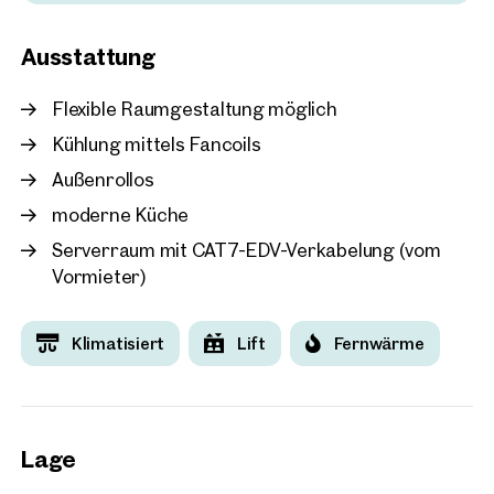
Wien, 3. Landstraße
Ausstattung
Hochwertige Büroflächen
Haus
Flexible Raumgestaltung möglich
ca. 337 m² Nutzfläche
Verfügbar Nach Vereinbarun
€ 17,00 /m²/Monat netto
Kühlung mittels Fancoils
Außenrollos
moderne Küche
Serverraum mit CAT7-EDV-Verkabelung (vom
Vormieter)
Klimatisiert
Lift
Fernwärme
Lage