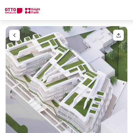
Wir finden Ihre
Traumimmobilie
Ihre Anfrage
Sagen Sie uns was Sie suchen und wir finden Ihre Traumimmobil
Wie möchten Sie uns kontaktieren?
Ihre Nachricht
(optiona
Online
Immobilie konfigurieren & finden lassen
Direkte:r Ansprechpartner:in
Anrede
Anrufen oder Rückruf vereinbaren
Bitte wählen
Titel
(optional)