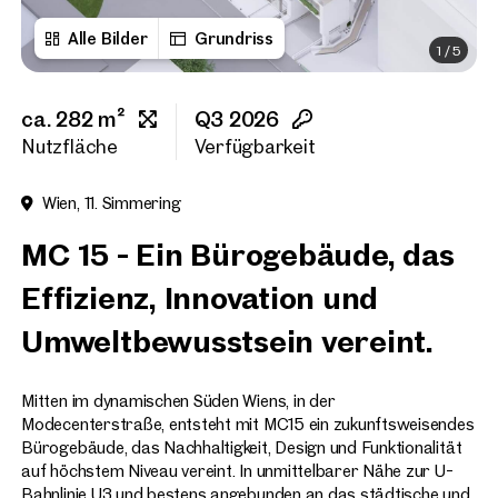
Alle Bilder
Grundriss
1
/
5
Vorname
ca. 282 m²
Q3 2026
Nachname
Nutzfläche
Verfügbarkeit
Wien, 11. Simmering
E-Mail Adresse
MC 15 - Ein Bürogebäude, das
Effizienz, Innovation und
Telefonnummer
(option
Umweltbewusstsein vereint.
Rückruf-Service
(optiona
Mitten im dynamischen Süden Wiens, in der
Ich habe die AGB und Daten
Modecenterstraße, entsteht mit MC15 ein zukunftsweisendes
Bürogebäude, das Nachhaltigkeit, Design und Funktionalität
Ich möchte regelmäßig über 
auf höchstem Niveau vereint. In unmittelbarer Nähe zur U-
GmbH die angegebenen Daten
Bahnlinie U3 und bestens angebunden an das städtische und