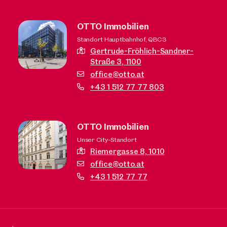
OTTO Immobilien
Standort Hauptbahnhof, QBC3
Gertrude-Fröhlich-Sandner-
Straße 3,
1100
office@otto.at
+43 1 512 77 77 803
OTTO Immobilien
Unser City-Standort
Riemergasse 8,
1010
office@otto.at
+43 1 512 77 77