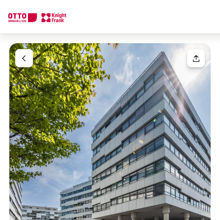
Wir finden Ihre
Traumimmobilie
Ihre Anfrage
Sagen Sie uns was Sie suchen und wir finden Ihre Traumimmobil
Wie möchten Sie uns kontaktieren?
Ihre Nachricht
(optiona
Online
Immobilie konfigurieren & finden lassen
Direkte:r Ansprechpartner:in
Anrede
Anrufen oder Rückruf vereinbaren
Bitte wählen
Titel
(optional)