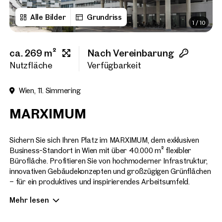
Alle Bilder
Grundriss
1
/
10
Vorname
ca. 269 m²
Nach Vereinbarung
Nachname
Nutzfläche
Verfügbarkeit
Wien, 11. Simmering
E-Mail Adresse
MARXIMUM
Telefonnummer
(option
Sichern Sie sich Ihren Platz im MARXIMUM, dem exklusiven
Business-Standort in Wien mit über 40.000 m² flexibler
Bürofläche. Profitieren Sie von hochmoderner Infrastruktur,
Rückruf-Service
(optiona
innovativen Gebäudekonzepten und großzügigen Grünflächen
– für ein produktives und inspirierendes Arbeitsumfeld.
Ich habe die AGB und Daten
Mehr lesen
EFFIZIENZ & KOMFORT IN PERFEKTION
Ich möchte regelmäßig über 
GmbH die angegebenen Daten
Modernste Büroflächen mit flexiblen Grundrissen: Open-