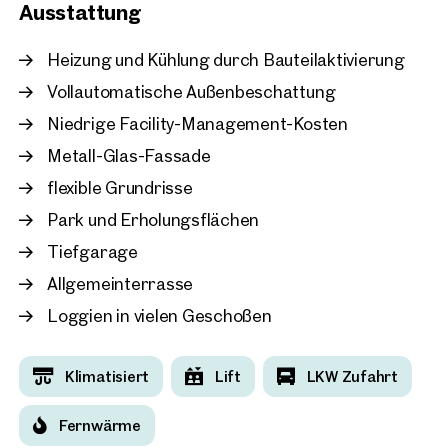
Neu
Ausstattung
Wien, 3. Landstraße
Moderne Büros beim Gas
Heizung und Kühlung durch Bauteilaktivierung
ca. 370 m² Nutzfläche
Vollautomatische Außenbeschattung
Verfügbar Nach Vereinbarun
€ 12,00 /m²/Monat netto
Niedrige Facility-Management-Kosten
Metall-Glas-Fassade
flexible Grundrisse
Park und Erholungsflächen
Tiefgarage
Allgemeinterrasse
Loggien in vielen Geschoßen
Klimatisiert
Lift
LKW Zufahrt
Fernwärme