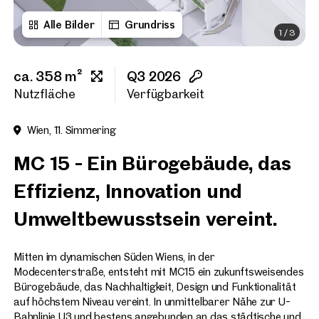
Alle Bilder
Grundriss
1
/
3
Vorname
ca. 358 m²
Q3 2026
Nachname
Nutzfläche
Verfügbarkeit
Wien, 11. Simmering
E-Mail Adresse
MC 15 - Ein Bürogebäude, das
Effizienz, Innovation und
Telefonnummer
(option
Umweltbewusstsein vereint.
Rückruf-Service
(optiona
Mitten im dynamischen Süden Wiens, in der
Ich habe die AGB und Daten
Modecenterstraße, entsteht mit MC15 ein zukunftsweisendes
Bürogebäude, das Nachhaltigkeit, Design und Funktionalität
Ich möchte regelmäßig über 
auf höchstem Niveau vereint. In unmittelbarer Nähe zur U-
GmbH die angegebenen Daten
Bahnlinie U3 und bestens angebunden an das städtische und