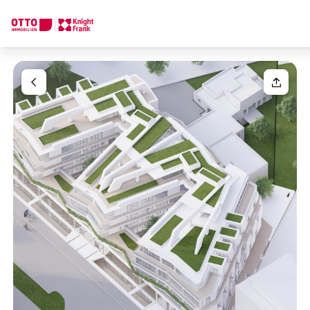
Wir finden Ihre
Traumimmobilie
Ihre Anfrage
Sagen Sie uns was Sie suchen und wir finden Ihre Traumimmobil
Wie möchten Sie uns kontaktieren?
Ihre Nachricht
(optiona
Online
Immobilie konfigurieren & finden lassen
Direkte:r Ansprechpartner:in
Anrede
Anrufen oder Rückruf vereinbaren
Bitte wählen
Titel
(optional)