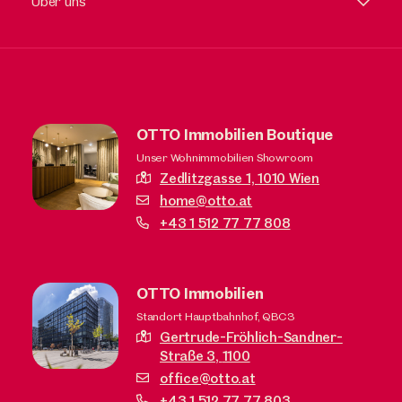
Über uns
OTTO Immobilien Boutique
Unser Wohnimmobilien Showroom
Zedlitzgasse 1,
1010 Wien
home@otto.at
+43 1 512 77 77 808
OTTO Immobilien
Standort Hauptbahnhof, QBC3
Gertrude-Fröhlich-Sandner-
Straße 3,
1100
office@otto.at
+43 1 512 77 77 803