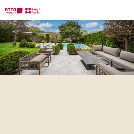
Wir finden Ihre
Traumimmobilie
Ihre Nachricht
(optiona
Sagen Sie uns was Sie suchen und wir finden Ihre Traumimmobil
Wie möchten Sie uns kontaktieren?
Online
Anrede
Bitte wählen
Immobilie konfigurieren & finden lassen
Direkte:r Ansprechpartner:in
Titel
(optional)
Anrufen oder Rückruf vereinbaren
Vorname