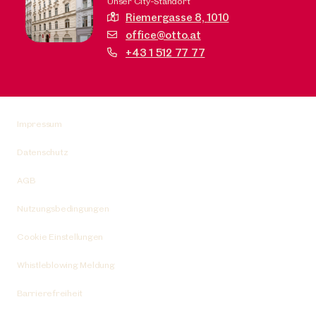
Unser City-Standort
Riemergasse 8,
1010
office@otto.at
+43 1 512 77 77
Impressum
Datenschutz
AGB
Nutzungsbedingungen
Cookie Einstellungen
Whistleblowing Meldung
Barrierefreiheit