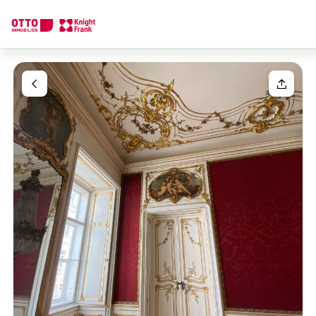
Wir finden Ihre
Traumimmobilie
Ihre Anfrage
Sagen Sie uns was Sie suchen und wir finden Ihre Traumimmobil
Wie möchten Sie uns kontaktieren?
Ihre Nachricht
(optiona
Online
Immobilie konfigurieren & finden lassen
Direkte:r Ansprechpartner:in
Anrede
Anrufen oder Rückruf vereinbaren
Bitte wählen
Titel
(optional)