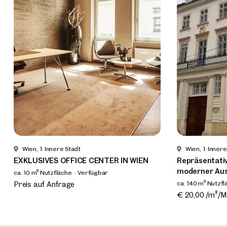
Wien, 1. Innere Stadt
Wien, 1. Inner
EXKLUSIVES OFFICE CENTER IN WIEN
Repräsentativ
moderner Aus
ca. 10 m² Nutzfläche
Verfügbar
ca. 140 m² Nutzfl
Preis auf Anfrage
€ 20,00 /m²/M