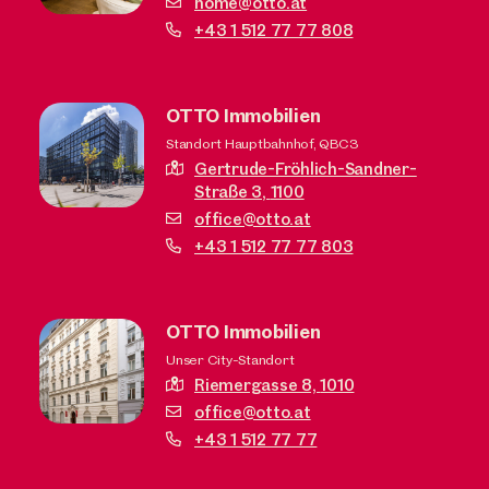
home@otto.at
+43 1 512 77 77 808
OTTO Immobilien
Standort Hauptbahnhof, QBC3
Gertrude-Fröhlich-Sandner-
Straße 3,
1100
office@otto.at
+43 1 512 77 77 803
OTTO Immobilien
Unser City-Standort
Riemergasse 8,
1010
office@otto.at
+43 1 512 77 77