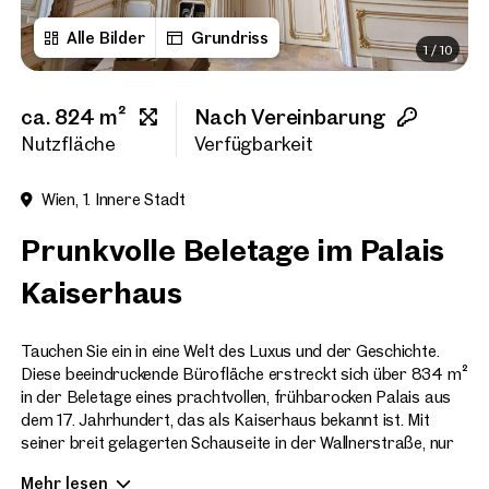
Alle Bilder
Grundriss
1
/
10
Vorname
ca. 824 m²
Nach Vereinbarung
Nachname
Nutzfläche
Verfügbarkeit
Wien, 1. Innere Stadt
E-Mail Adresse
Prunkvolle Beletage im Palais
Kaiserhaus
Telefonnummer
(option
Tauchen Sie ein in eine Welt des Luxus und der Geschichte.
Rückruf-Service
(optiona
Diese beeindruckende Bürofläche erstreckt sich über 834 m²
in der Beletage eines prachtvollen, frühbarocken Palais aus
Ich habe die AGB und Daten
dem 17. Jahrhundert, das als Kaiserhaus bekannt ist. Mit
seiner breit gelagerten Schauseite in der Wallnerstraße, nur
Ich möchte regelmäßig über 
wenige Schritte vom eleganten Kohlmarkt entfernt, bietet
GmbH die angegebenen Daten
Mehr lesen
diese Immobilie eine perfekte Symbiose aus imperialer