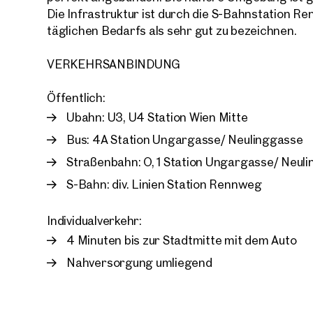
Die Infrastruktur ist durch die S-Bahnstation 
täglichen Bedarfs als sehr gut zu bezeichnen.
VERKEHRSANBINDUNG
Ihre
Öffentlich:
Wir 
Ubahn: U3, U4 Station Wien Mitte
Ihre N
Trau
Bus: 4A Station Ungargasse/ Neulinggasse
Straßenbahn: O, 1 Station Ungargasse/ Neul
S-Bahn: div. Linien Station Rennweg
Sagen S
über 2.
Wie m
Individualverkehr:
Anrede
4 Minuten bis zur Stadtmitte mit dem Auto
Bitte 
Nahversorgung umliegend
Vorna