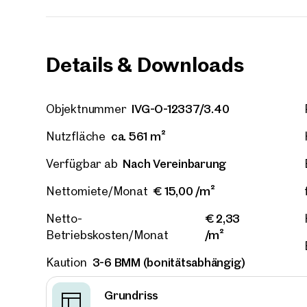
E-Mail
Details & Downloads
Telef
IVG-O-12337/3.40
Objektnummer
Rüc
ca. 561 m²
Nutzfläche
Ich h
einver
Nach Vereinbarung
Verfügbar ab
Ich m
€ 15,00 /m²
Nettomiete/Monat
Immobi
Einwi
E-Mail
€ 2,33
Netto-
/m²
Betriebskosten/Monat
3-6 BMM (bonitätsabhängig)
Kaution
Grundriss