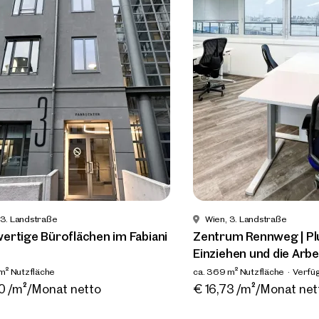
3. Landstraße
Wien, 3. Landstraße
rtige Büroflächen im
Hochwertige Bürofläch
i Haus
Fabiani Haus
² Nutzfläche
ca. 333 m² Nutzfläche
bar Nach Vereinbarung
Verfügbar Nach Vereinbarung
0 /m²/Monat netto
€ 16,00 /m²/Monat nett
 3. Landstraße
Wien, 3. Landstraße
rtige Büroflächen im Fabiani
Zentrum Rennweg | Plu
Einziehen und die Arbei
m² Nutzfläche
ca. 369 m² Nutzfläche
Verfüg
bar Nach Vereinbarung
0 /m²/Monat netto
€ 16,73 /m²/Monat net