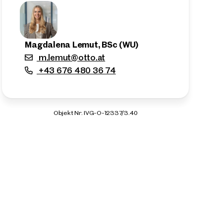
Magdalena Lemut, BSc (WU)
m.lemut@otto.at
+43 676 480 36 74
Objekt Nr. IVG-O-12337/3.40