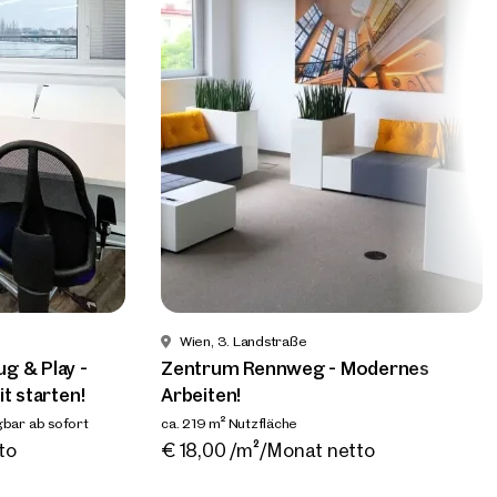
Wien, 3. Landstraße
en im
Zentrum Rennweg | Plug & Play -
Z
Einziehen und die Arbeit starten!
A
ca. 369 m² Nutzfläche
Verfügbar ab sofort
ca
o
€ 16,73 /m²/Monat netto
€
Wien, 3. Landstraße
g & Play -
Zentrum Rennweg - Modernes
t starten!
Arbeiten!
bar ab sofort
ca. 219 m² Nutzfläche
Verfügbar Nach Vereinbarung
to
€ 18,00 /m²/Monat netto