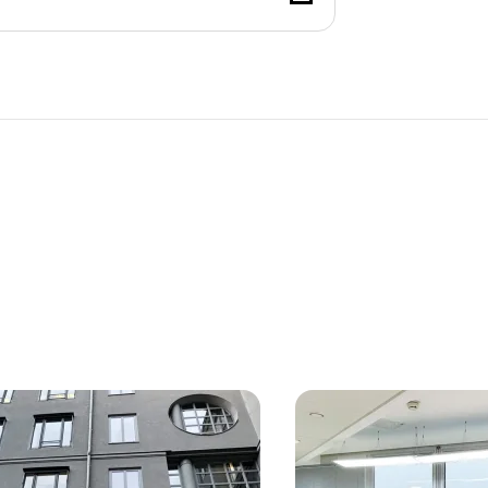
ilien
r Nähe