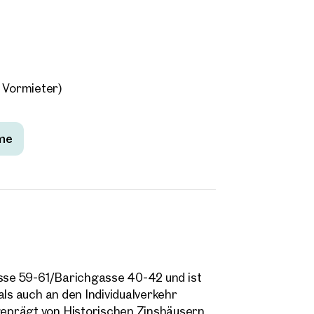
 Vormieter)
me
asse 59-61/Barichgasse 40-42 und ist
als auch an den Individualverkehr
eprägt von Historischen Zinshäusern.