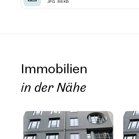
JPG · 88 KB
Immobilien
in der Nähe
Immob
in de