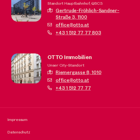
Standort Hauptbahnhof, QBC3
Gertrude-Fröhlich-Sandner-
Straße 3,
1100
office@otto.at
+43 1 512 77 77 803
OTTO Immobilien
Unser City-Standort
Riemergasse 8,
1010
office@otto.at
+43 1 512 77 77
Impressum
Datenschutz