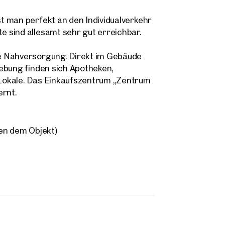
Direkte:r Ansprechpartner:in
t man perfekt an den Individualverkehr
 Adresse
Anrufen oder Rückruf vereinbaren
 sind allesamt sehr gut erreichbar.
e Nahversorgung. Direkt im Gebäude
onnummer
(optional)
ebung finden sich Apotheken,
Lokale. Das Einkaufszentrum „Zentrum
kruf-Service
(optional)
ernt.
abe die AGB und Datenschutzbestimmungen gelesen und erkläre mich damit
standen.
en dem Objekt)
öchte regelmäßig über neue Publikationen, Angebote, Einladungen und Updat
lienmarkt informiert werden und erteile durch Klick auf die Checkbox meine
lligung, dass die OTTO Immobilien GmbH die angegebenen Daten zur Versendu
-Newsletters an mich verwendet.
(optional)
Anfrage Absenden