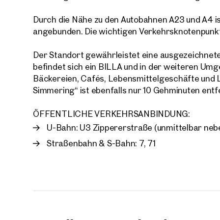
Durch die Nähe zu den Autobahnen A23 und A4 is
E-Mail
angebunden. Die wichtigen Verkehrsknotenpunkte
Der Standort gewährleistet eine ausgezeichnet
Telef
befindet sich ein BILLA und in der weiteren Umg
Bäckereien, Cafés, Lebensmittelgeschäfte und 
Rüc
Simmering“ ist ebenfalls nur 10 Gehminuten entf
Ich h
einver
ÖFFENTLICHE VERKEHRSANBINDUNG:
U-Bahn: U3 Zippererstraße (unmittelbar neb
Ich m
Immobi
Straßenbahn & S-Bahn: 7, 71
Einwi
E-Mail