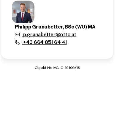
Philipp Granabetter, BSc (WU) MA
p.granabetter@otto.at
+43 664 851 64 41
Objekt Nr. IVG-O-12106/1S