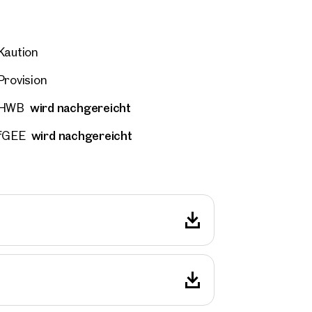
Kaution
Provision
wird nachgereicht
HWB
wird nachgereicht
fGEE
ilien
r Nähe