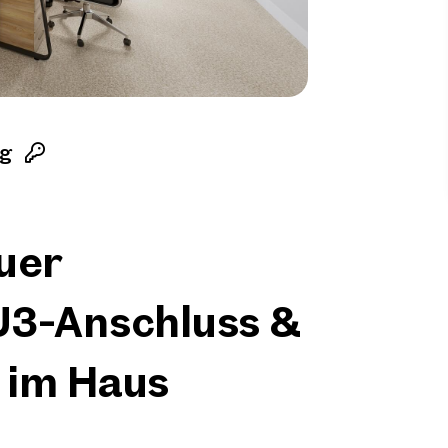
ng
uer
U3-Anschluss &
 im Haus