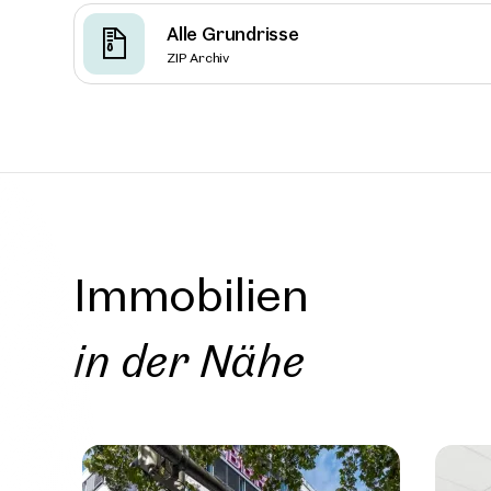
Alle Grundrisse
ZIP Archiv
Wien, 
Campus
Bürost
Superm
ca. 10.89
Verfüg
ab € 1
Immobilien
in der Nähe