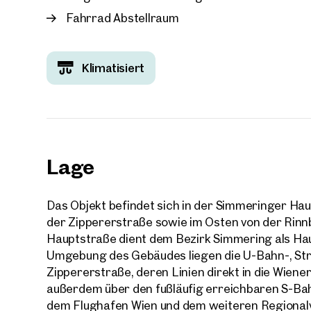
Fahrrad Abstellraum
Klimatisiert
Ihre
Wir 
Ihre N
Trau
Lage
Sagen S
über 2.
Das Objekt befindet sich in der Simmeringer Ha
Wie m
der Zippererstraße sowie im Osten von der Rin
Anrede
Hauptstraße dient dem Bezirk Simmering als Hau
Bitte 
Umgebung des Gebäudes liegen die U-Bahn-, Str
Zippererstraße, deren Linien direkt in die Wiener
außerdem über den fußläufig erreichbaren S-Bah
Vorna
dem Flughafen Wien und dem weiteren Regionalv