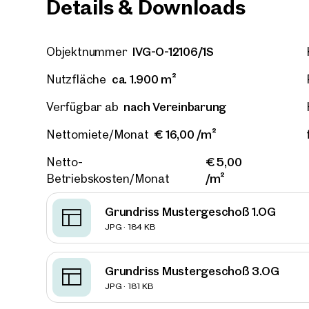
Details & Downloads
IVG-O-12106/1S
Objektnummer
ca. 1.900 m²
Nutzfläche
nach Vereinbarung
Verfügbar ab
€ 16,00 /m²
Nettomiete/Monat
€ 5,00
Netto-
/m²
Betriebskosten/Monat
Grundriss Mustergeschoß 1.OG
JPG · 184 KB
Grundriss Mustergeschoß 3.OG
Immob
JPG · 181 KB
in de