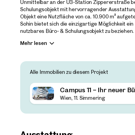
Unmittelbar an der U3-Station Zippererstraße b
Schulungsobjekt mit hervorragender Ausstattung
Objekt eine Nutzfläche von ca. 10.900 m² aufge
Sohin bietet sich die einzigartige Möglichkeit ein
nutzbares Büro- & Schulungsobjekt zu beziehen. S
bevorzugen, so können die Baukörper auch separ
Mehr lesen
bieten sich Flächengrößen ab ca. 2.100 m², über 3
Varianten mit eigenständigem Zugang.
Das Objekt wurde 2007 errichtet, bietet allerd
Alle Immobilien zu diesem Projekt
und modernen Ausstattungszustand. Das Objekt 
Zertifizierung welche die Konformität hinsichtli
bestätigt.
Campus 11 – Ihr neuer B
Wien, 11. Simmering
Das Objekt bietet größtmögliche Flexibilität – o
großzügige Terrasse im Innenhof, eine hauseige
Bahn-Anbindung und einen Inhouse-Supermarkt (Bi
Eine unterschätzte Rarität mit einer hervorrag
Ausstattung
Innenstadt!