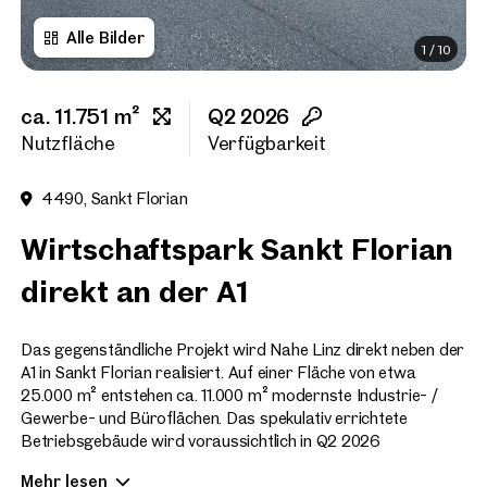
Alle Bilder
1
/
10
Vorname
ca. 11.751 m²
Q2 2026
Nachname
Nutzfläche
Verfügbarkeit
4490, Sankt Florian
E-Mail Adresse
Wirtschaftspark Sankt Florian
direkt an der A1
Telefonnummer
(option
Das gegenständliche Projekt wird Nahe Linz direkt neben der
Rückruf-Service
(optiona
A1 in Sankt Florian realisiert. Auf einer Fläche von etwa
25.000 m² entstehen ca. 11.000 m² modernste Industrie- /
Ich habe die AGB und Daten
Gewerbe- und Büroflächen. Das spekulativ errichtete
Betriebsgebäude wird voraussichtlich in Q2 2026
Ich möchte regelmäßig über 
fertiggestellt und eine Gesamtnutzfläche von ca. 9.000 m²
GmbH die angegebenen Daten
Mehr lesen
Gewerbe- & Industrieflächen sowie ca. 2.700 m² Büroflächen