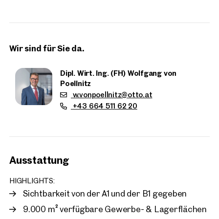
aufweisen, welche in diversen Größen angemietet werden
können.
Die Liegenschaft befindet sich zudem abgegrenzt von
Wir sind für Sie da.
jeglichen Wohnliegenschaften inmitten eines wachsenden
Gewerbeviertels im Westen des Gewerbegebietes Asten / St.
Florian. Durch die Lage an der A1 bzw. B1 gibt es keine
Dipl. Wirt. Ing. (FH) Wolfgang von
Restriktionen im Hinblick auf Lärmemissionen sowie
Poellnitz
Betriebszeiten.
w.vonpoellnitz@otto.at
+43 664 511 62 20
Ausstattung
Immobilien
HIGHLIGHTS:
in der Nähe
Sichtbarkeit von der A1 und der B1 gegeben
9.000 m² verfügbare Gewerbe- & Lagerflächen