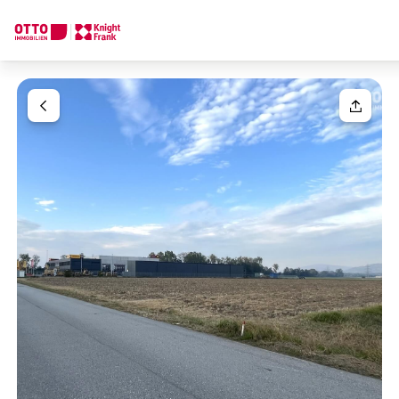
Wir finden Ihre
Traumimmobilie
Ihre Anfrage
Sagen Sie uns was Sie suchen und wir finden Ihre Traumimmobil
Wie möchten Sie uns kontaktieren?
Ihre Nachricht
(optiona
Online
Immobilie konfigurieren & finden lassen
Direkte:r Ansprechpartner:in
Anrede
Anrufen oder Rückruf vereinbaren
Bitte wählen
Titel
(optional)